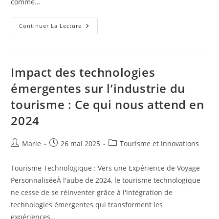
comme…
Rencontres
Continuer La Lecture
Authentiques
:
Vivre
Comme
Un
Local
Impact des technologies
Pour
Des
émergentes sur l’industrie du
Souvenirs
Inoubliables
tourisme : Ce qui nous attend en
2024
Auteur/autrice
Publication
Post
Marie
26 mai 2025
Tourisme et innovations
de
publiée :
category:
la
Tourisme Technologique : Vers une Expérience de Voyage
publication :
PersonnaliséeÀ l'aube de 2024, le tourisme technologique
ne cesse de se réinventer grâce à l'intégration de
technologies émergentes qui transforment les
expériences…