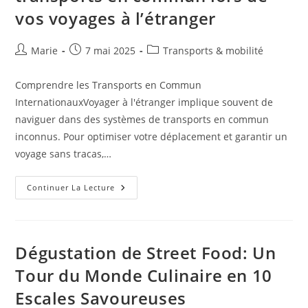
Les
vos voyages à l’étranger
Saveurs
Du
Monde
Auteur/autrice
Publication
Post
Marie
7 mai 2025
Transports & mobilité
de
publiée :
category:
la
Comprendre les Transports en Commun
publication :
InternationauxVoyager à l'étranger implique souvent de
naviguer dans des systèmes de transports en commun
inconnus. Pour optimiser votre déplacement et garantir un
voyage sans tracas,…
Optimiser
Continuer La Lecture
Vos
Déplacements
En
Transports
En
Commun
Dégustation de Street Food: Un
Lors
De
Tour du Monde Culinaire en 10
Vos
Voyages
Escales Savoureuses
À
L’étranger