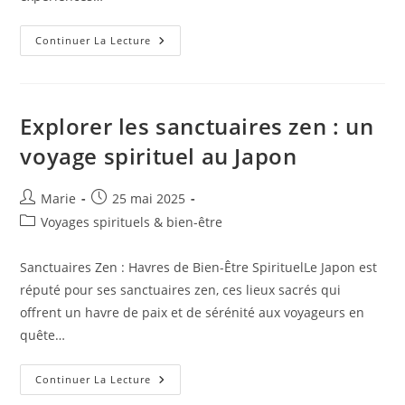
Impact
Continuer La Lecture
Des
Technologies
Émergentes
Sur
L’industrie
Du
Explorer les sanctuaires zen : un
Tourisme
:
voyage spirituel au Japon
Ce
Qui
Nous
Attend
Auteur/autrice
Publication
Marie
25 mai 2025
En
de
publiée :
2024
Post
Voyages spirituels & bien-être
la
category:
publication :
Sanctuaires Zen : Havres de Bien-Être SpirituelLe Japon est
réputé pour ses sanctuaires zen, ces lieux sacrés qui
offrent un havre de paix et de sérénité aux voyageurs en
quête…
Explorer
Continuer La Lecture
Les
Sanctuaires