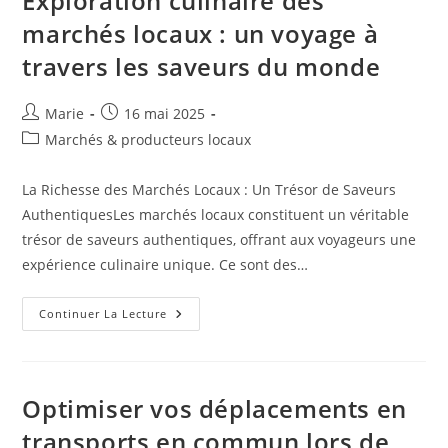
Exploration culinaire des
:
Explorer
marchés locaux : un voyage à
La
Terre
travers les saveurs du monde
Des
Sourires
Auteur/autrice
Publication
Marie
16 mai 2025
de
publiée :
Post
Marchés & producteurs locaux
la
category:
publication :
La Richesse des Marchés Locaux : Un Trésor de Saveurs
AuthentiquesLes marchés locaux constituent un véritable
trésor de saveurs authentiques, offrant aux voyageurs une
expérience culinaire unique. Ce sont des…
Exploration
Continuer La Lecture
Culinaire
Des
Marchés
Locaux
:
Un
Optimiser vos déplacements en
Voyage
À
transports en commun lors de
Travers