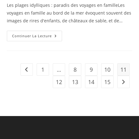
la
Les plages idylliques : paradis des voyages en familleLes
publication :
voyages en famille au bord de la mer évoquent souvent des
images de rires d'enfants, de châteaux de sable, et de…
Voyages
Continuer La Lecture
En
Famille
:
10
Idées
De
Destinations
1
…
8
9
10
11
Go to the previous page
Pour
Des
Souvenirs
12
13
14
15
Aller à 
Inoubliables