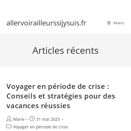
Skip
to
content
allervoirailleurssijysuis.fr
Menu
Articles récents
Voyager en période de crise :
Conseils et stratégies pour des
vacances réussies
Auteur/autrice
Publication
Marie
31 mai 2025
de
publiée :
Post
Voyager en période de crise