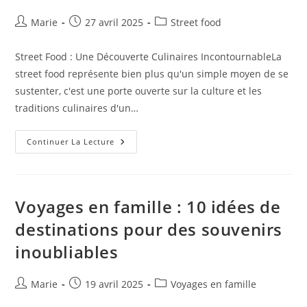
Auteur/autrice
Publication
Post
Marie
27 avril 2025
Street food
de
publiée :
category:
la
Street Food : Une Découverte Culinaires IncontournableLa
publication :
street food représente bien plus qu'un simple moyen de se
sustenter, c'est une porte ouverte sur la culture et les
traditions culinaires d'un…
Dégustation
Continuer La Lecture
De
Street
Food:
Un
Tour
Du
Voyages en famille : 10 idées de
Monde
Culinaire
destinations pour des souvenirs
En
10
inoubliables
Escales
Savoureuses
Auteur/autrice
Publication
Post
Marie
19 avril 2025
Voyages en famille
de
publiée :
category: