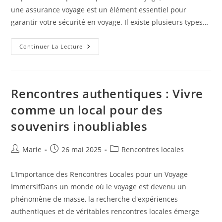
une assurance voyage est un élément essentiel pour
garantir votre sécurité en voyage. Il existe plusieurs types…
Comment
Continuer La Lecture
Choisir
La
Meilleure
Assurance
Voyage
Pour
Rencontres authentiques : Vivre
Une
Tranquillité
comme un local pour des
D’esprit
Totale
souvenirs inoubliables
Auteur/autrice
Publication
Post
Marie
26 mai 2025
Rencontres locales
de
publiée :
category:
la
L'Importance des Rencontres Locales pour un Voyage
publication :
ImmersifDans un monde où le voyage est devenu un
phénomène de masse, la recherche d'expériences
authentiques et de véritables rencontres locales émerge