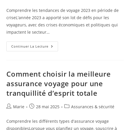
la
category:
publication :
Comprendre les tendances de voyage 2023 en période de
criseL'année 2023 a apporté son lot de défis pour les
voyageurs, avec des crises économiques et politiques qui
impactent le secteur…
Voyager
Continuer La Lecture
En
Période
De
Crise
:
Conseils
Comment choisir la meilleure
Et
Stratégies
assurance voyage pour une
Pour
Des
tranquillité d’esprit totale
Vacances
Réussies
Auteur/autrice
Publication
Post
Marie
28 mai 2025
Assurances & sécurité
de
publiée :
category:
la
Comprendre les différents types d'assurance voyage
publication :
disponiblesLorsque vous planifiez un voyage, souscrire à