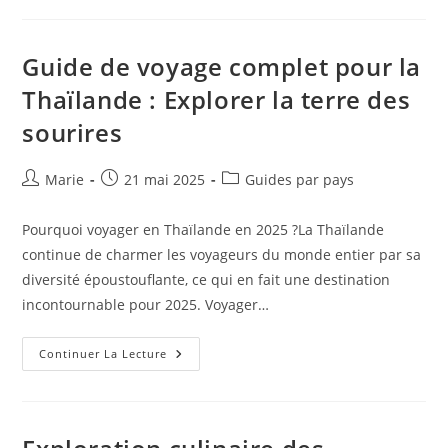
Zen
:
Un
Voyage
Guide de voyage complet pour la
Spirituel
Au
Thaïlande : Explorer la terre des
Japon
sourires
Auteur/autrice
Publication
Post
Marie
21 mai 2025
Guides par pays
de
publiée :
category:
la
Pourquoi voyager en Thaïlande en 2025 ?La Thaïlande
publication :
continue de charmer les voyageurs du monde entier par sa
diversité époustouflante, ce qui en fait une destination
incontournable pour 2025. Voyager…
Guide
Continuer La Lecture
De
Voyage
Complet
Pour
La
Thaïlande