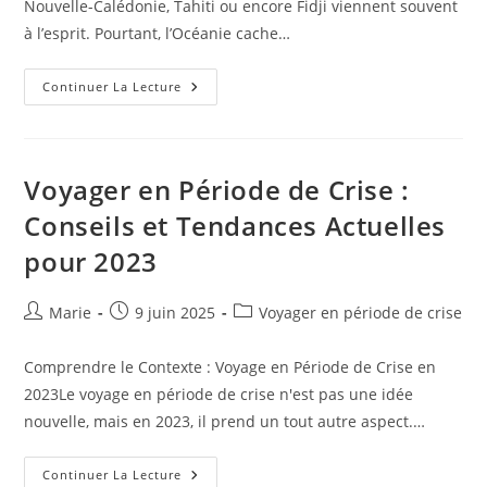
Nouvelle-Calédonie, Tahiti ou encore Fidji viennent souvent
à l’esprit. Pourtant, l’Océanie cache…
Les
Continuer La Lecture
Trésors
Cachés
De
L’Océanie
:
Explorez
Voyager en Période de Crise :
Les
Îles
Conseils et Tendances Actuelles
Inconnues
pour 2023
Auteur/autrice
Publication
Post
Marie
9 juin 2025
Voyager en période de crise
de
publiée :
category:
la
Comprendre le Contexte : Voyage en Période de Crise en
publication :
2023Le voyage en période de crise n'est pas une idée
nouvelle, mais en 2023, il prend un tout autre aspect.…
Voyager
Continuer La Lecture