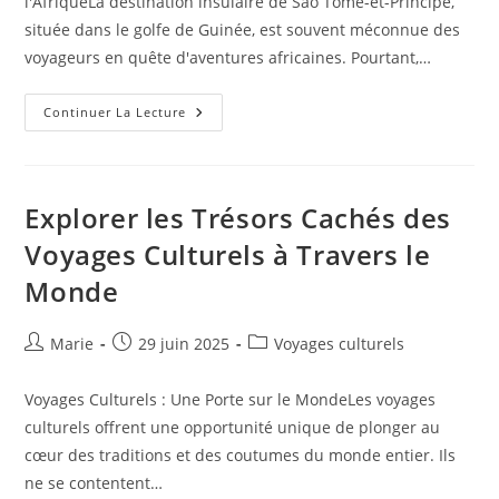
l'AfriqueLa destination insulaire de São Tomé-et-Príncipe,
située dans le golfe de Guinée, est souvent méconnue des
voyageurs en quête d'aventures africaines. Pourtant,…
La
Continuer La Lecture
Beauté
Cachée
De
São
Tomé-
Et-
Explorer les Trésors Cachés des
Príncipe
:
Voyages Culturels à Travers le
Une
Île
Monde
À
Explorer
Auteur/autrice
Publication
Post
Marie
29 juin 2025
Voyages culturels
de
publiée :
category:
la
Voyages Culturels : Une Porte sur le MondeLes voyages
publication :
culturels offrent une opportunité unique de plonger au
cœur des traditions et des coutumes du monde entier. Ils
ne se contentent…