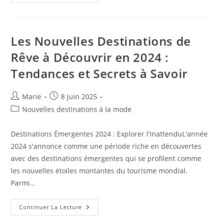
En
Période
De
Crise
:
Conseils
Les Nouvelles Destinations de
Et
Tendances
Rêve à Découvrir en 2024 :
Actuelles
Pour
Tendances et Secrets à Savoir
2023
Auteur/autrice
Publication
Marie
8 juin 2025
de
publiée :
Post
Nouvelles destinations à la mode
la
category:
publication :
Destinations Émergentes 2024 : Explorer l'InattenduL'année
2024 s'annonce comme une période riche en découvertes
avec des destinations émergentes qui se profilent comme
les nouvelles étoiles montantes du tourisme mondial.
Parmi…
Les
Continuer La Lecture
Nouvelles