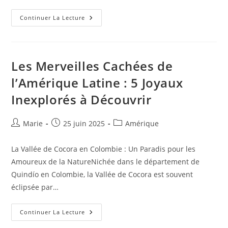
Explorer
Continuer La Lecture
Les
Trésors
Cachés
Des
Voyages
Culturels
Les Merveilles Cachées de
À
Travers
l’Amérique Latine : 5 Joyaux
Le
Monde
Inexplorés à Découvrir
Auteur/autrice
Publication
Post
Marie
25 juin 2025
Amérique
de
publiée :
category:
la
La Vallée de Cocora en Colombie : Un Paradis pour les
publication :
Amoureux de la NatureNichée dans le département de
Quindío en Colombie, la Vallée de Cocora est souvent
éclipsée par…
Les
Continuer La Lecture
Merveilles
Cachées