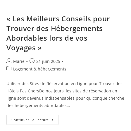
De
L’Amérique
Latine
:
« Les Meilleurs Conseils pour
5
Joyaux
Trouver des Hébergements
Inexplorés
À
Abordables lors de vos
Découvrir
Voyages »
Auteur/autrice
Publication
Marie
21 juin 2025
de
publiée :
Post
Logement & hébergements
la
category:
publication :
Utiliser des Sites de Réservation en Ligne pour Trouver des
Hôtels Pas ChersDe nos jours, les sites de réservation en
ligne sont devenus indispensables pour quiconque cherche
des hébergements abordables…
« Les
Continuer La Lecture
Meilleurs
Conseils