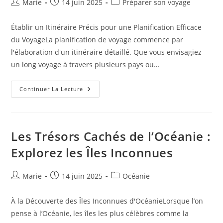
Auteur/autrice
Publication
Post
Marie
14 juin 2025
Préparer son voyage
de
publiée :
category:
la
Établir un Itinéraire Précis pour une Planification Efficace
publication :
du VoyageLa planification de voyage commence par
l'élaboration d'un itinéraire détaillé. Que vous envisagiez
un long voyage à travers plusieurs pays ou…
10
Continuer La Lecture
Astuces
Essentielles
Pour
Préparer
Votre
Voyage
Les Trésors Cachés de l’Océanie :
Comme
Un
Explorez les Îles Inconnues
Pro
Auteur/autrice
Publication
Post
Marie
14 juin 2025
Océanie
de
publiée :
category:
la
À la Découverte des Îles Inconnues d'OcéanieLorsque l’on
publication :
pense à l’Océanie, les îles les plus célèbres comme la