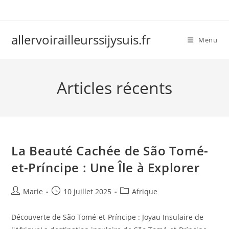
Skip
to
content
allervoirailleurssijysuis.fr
Menu
Articles récents
La Beauté Cachée de São Tomé-
et-Príncipe : Une Île à Explorer
Auteur/autrice
Publication
Post
Marie
10 juillet 2025
Afrique
de
publiée :
category:
la
Découverte de São Tomé-et-Príncipe : Joyau Insulaire de
publication :