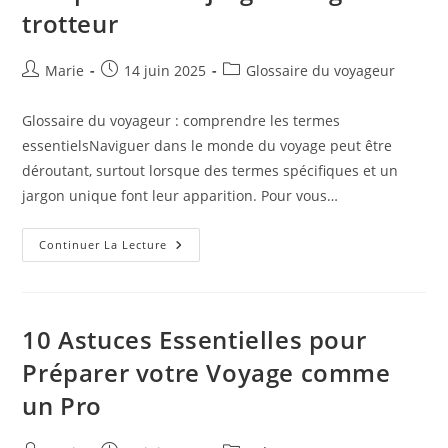
trotteur
Auteur/autrice
Publication
Post
Marie
14 juin 2025
Glossaire du voyageur
de
publiée :
category:
la
Glossaire du voyageur : comprendre les termes
publication :
essentielsNaviguer dans le monde du voyage peut être
déroutant, surtout lorsque des termes spécifiques et un
jargon unique font leur apparition. Pour vous…
Guide
Continuer La Lecture
Des
Termes
De
Voyage
:
Comprendre
10 Astuces Essentielles pour
Le
Jargon
Préparer votre Voyage comme
Du
Globe-
un Pro
Trotteur