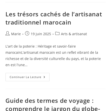
Pour
Trouver
Des
Hébergements
Les trésors cachés de l’artisanat
Abordables
Lors
traditionnel marocain
De
Vos
Voyages »
Auteur/autrice
Publication
Post
Marie
19 juin 2025
Arts & artisanat
de
publiée :
category:
la
L'art de la poterie : Héritage et savoir-faire
publication :
marocainL'artisanat marocain est un reflet vibrant de la
richesse et de la diversité culturelle du pays, et la poterie
en est l'une…
Les
Continuer La Lecture
Trésors
Cachés
De
L’artisanat
Traditionnel
Marocain
Guide des termes de voyage :
comprendre le jargon du globe-