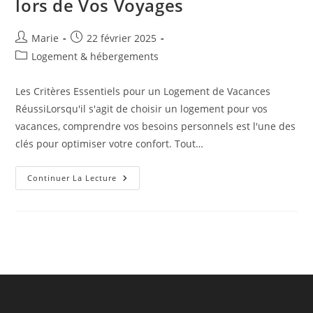
lors de Vos Voyages
Auteur/autrice
Publication
Marie
22 février 2025
de
publiée :
Post
Logement & hébergements
la
category:
publication :
Les Critères Essentiels pour un Logement de Vacances
RéussiLorsqu'il s'agit de choisir un logement pour vos
vacances, comprendre vos besoins personnels est l'une des
clés pour optimiser votre confort. Tout…
Maximiser
Continuer La Lecture
Le
Confort
Lors
De
Votre
Séjour:
Conseils
Pratiques
Pour
Choisir
Le
Logement
Idéal