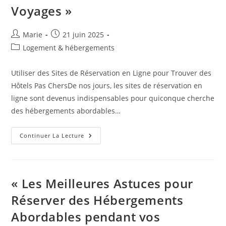
Voyages »
Auteur/autrice
Publication
Marie
21 juin 2025
de
publiée :
Post
Logement & hébergements
la
category:
publication :
Utiliser des Sites de Réservation en Ligne pour Trouver des
Hôtels Pas ChersDe nos jours, les sites de réservation en
ligne sont devenus indispensables pour quiconque cherche
des hébergements abordables…
« Les
Continuer La Lecture
Meilleurs
Conseils
Pour
Trouver
Des
Hébergements
« Les Meilleures Astuces pour
Abordables
Lors
Réserver des Hébergements
De
Vos
Abordables pendant vos
Voyages »