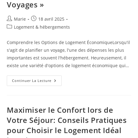
Voyages »
Auteur/autrice
Publication
Marie
18 avril 2025
de
publiée :
Post
Logement & hébergements
la
category:
publication :
Comprendre les Options de Logement ÉconomiqueLorsqu'il
s'agit de planifier un voyage, l'une des dépenses les plus
importantes est souvent l'hébergement. Heureusement, il
existe une variété d'options de logement économique qui…
« Les
Continuer La Lecture
Meilleures
Astuces
Pour
Réserver
Des
Hébergements
Maximiser le Confort lors de
Abordables
Pendant
Votre Séjour: Conseils Pratiques
Vos
Voyages »
pour Choisir le Logement Idéal