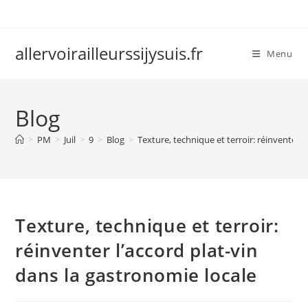
Skip
to
content
allervoirailleurssijysuis.fr
Menu
Blog
>
PM
>
Juil
>
9
>
Blog
>
Texture, technique et terroir: réinventer l
Texture, technique et terroir:
réinventer l’accord plat-vin
dans la gastronomie locale