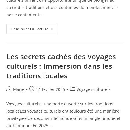
culturels offrent une opportunité unique de plonger au
cœur des traditions et des coutumes du monde entier. Ils
ne se contentent…
Explorer
Continuer La Lecture
Les
Trésors
Cachés
Des
Voyages
Culturels
Les secrets cachés des voyages
À
Travers
culturels : Immersion dans les
Le
Monde
traditions locales
Auteur/autrice
Publication
Post
Marie
14 février 2025
Voyages culturels
de
publiée :
category:
la
Voyages culturels : une porte ouverte sur les traditions
publication :
localesLes voyages culturels ont toujours été une manière
privilégiée de découvrir le monde sous un angle unique et
authentique. En 2025,…