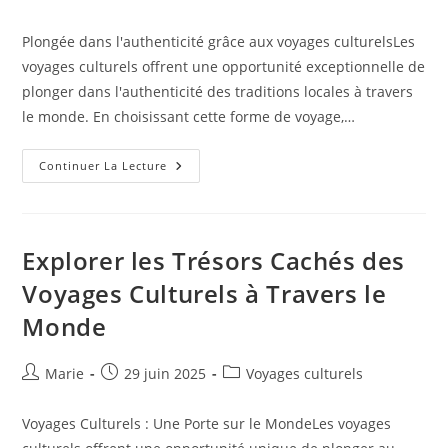
de
publiée :
category:
la
Plongée dans l'authenticité grâce aux voyages culturelsLes
publication :
voyages culturels offrent une opportunité exceptionnelle de
plonger dans l'authenticité des traditions locales à travers
le monde. En choisissant cette forme de voyage,…
Voyages
Continuer La Lecture
Culturels
:
Une
Immersion
Au
Cœur
Explorer les Trésors Cachés des
Des
Traditions
Voyages Culturels à Travers le
Du
Monde
Monde
Auteur/autrice
Publication
Post
Marie
29 juin 2025
Voyages culturels
de
publiée :
category:
la
Voyages Culturels : Une Porte sur le MondeLes voyages
publication :