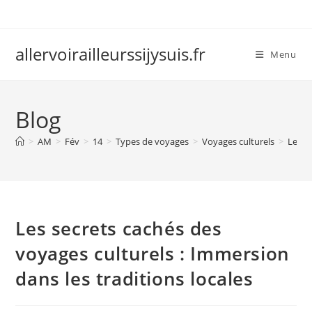
Skip
to
content
allervoirailleurssijysuis.fr
Menu
Blog
>
AM
>
Fév
>
14
>
Types de voyages
>
Voyages culturels
>
Les s
Les secrets cachés des
voyages culturels : Immersion
dans les traditions locales