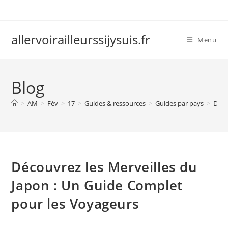
Skip
to
content
allervoirailleurssijysuis.fr
Menu
Blog
>
AM
>
Fév
>
17
>
Guides & ressources
>
Guides par pays
>
Déco
Découvrez les Merveilles du
Japon : Un Guide Complet
pour les Voyageurs