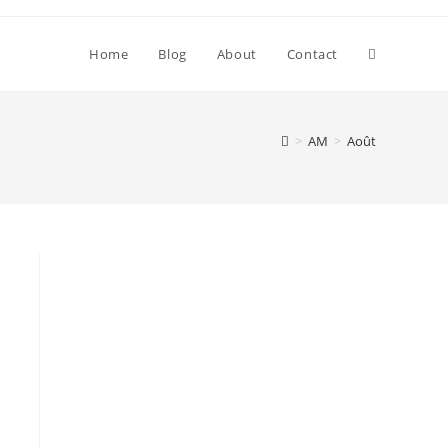
Toggle
Home
Blog
About
Contact
website
>
AM
>
Août
search