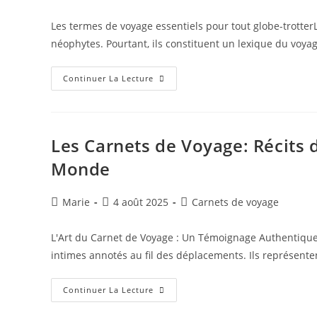
de
publiée :
category:
la
Les termes de voyage essentiels pour tout globe-trotte
publication :
néophytes. Pourtant, ils constituent un lexique du voy
Glossaire
Continuer La Lecture
Du
Voyageur
:
Comprendre
Le
Langage
Les Carnets de Voyage: Récits
Des
Aventuriers
Monde
Auteur/autrice
Publication
Post
Marie
4 août 2025
Carnets de voyage
de
publiée :
category:
la
L'Art du Carnet de Voyage : Un Témoignage Authentique
publication :
intimes annotés au fil des déplacements. Ils représent
Les
Continuer La Lecture
Carnets
De