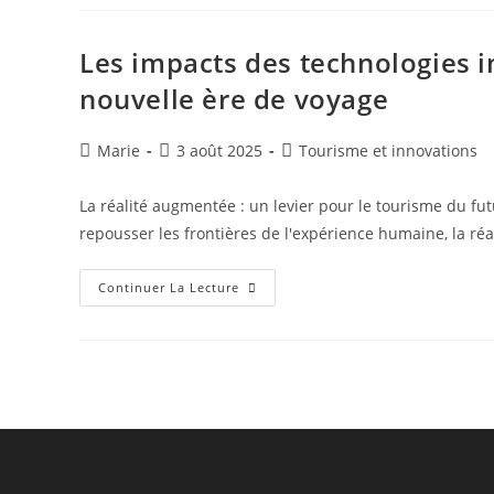
Voyage:
Récits
D’Aventures
Méconnues
Les impacts des technologies i
Autour
Du
nouvelle ère de voyage
Monde
Auteur/autrice
Publication
Post
Marie
3 août 2025
Tourisme et innovations
de
publiée :
category:
la
La réalité augmentée : un levier pour le tourisme du f
publication :
repousser les frontières de l'expérience humaine, la ré
Les
Continuer La Lecture
Impacts
Des
Technologies
Immersives
Sur
Le
Tourisme
:
Une
Nouvelle
Ère
De
Voyage