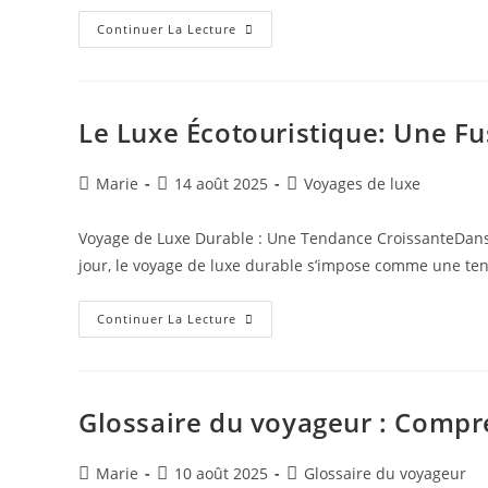
Voyages
Continuer La Lecture
Thématiques
:
Expériences
De
Luxe
Exclusives
Le Luxe Écotouristique: Une Fu
Autour
Du
Monde
Auteur/autrice
Publication
Post
Marie
14 août 2025
Voyages de luxe
de
publiée :
category:
la
Voyage de Luxe Durable : Une Tendance CroissanteDans
publication :
jour, le voyage de luxe durable s’impose comme une te
Le
Continuer La Lecture
Luxe
Écotouristique:
Une
Fusion
De
Confort
Glossaire du voyageur : Compr
Et
De
Conservation
Auteur/autrice
Publication
Post
Marie
10 août 2025
Glossaire du voyageur