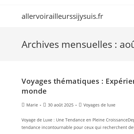
Skip
to
allervoirailleurssijysuis.fr
content
Archives mensuelles : ao
Voyages thématiques : Expérie
monde
Auteur/autrice
Publication
Post
Marie
30 août 2025
Voyages de luxe
de
publiée :
category:
la
Voyage de Luxe : Une Tendance en Pleine CroissanceDe
publication :
tendance incontournable pour ceux qui recherchent de