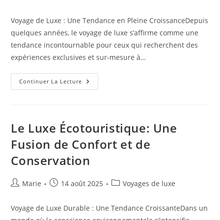
de
publiée :
category:
la
Voyage de Luxe : Une Tendance en Pleine CroissanceDepuis
publication :
quelques années, le voyage de luxe s’affirme comme une
tendance incontournable pour ceux qui recherchent des
expériences exclusives et sur-mesure à…
Voyages
Continuer La Lecture
Thématiques
:
Expériences
De
Luxe
Exclusives
Le Luxe Écotouristique: Une
Autour
Du
Fusion de Confort et de
Monde
Conservation
Auteur/autrice
Publication
Post
Marie
14 août 2025
Voyages de luxe
de
publiée :
category:
la
Voyage de Luxe Durable : Une Tendance CroissanteDans un
publication :