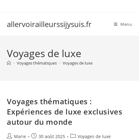
Skip
to
content
allervoirailleurssijysuis.fr
Menu
Voyages de luxe
>
Voyages thématiques
>
Voyages de luxe
Voyages thématiques :
Expériences de luxe exclusives
autour du monde
Auteur/autrice
Publication
Post
Marie
30 août 2025
Voyages de luxe