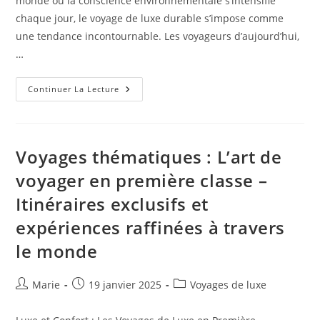
monde où la conscience environnementale s’intensifie
chaque jour, le voyage de luxe durable s’impose comme
une tendance incontournable. Les voyageurs d’aujourd’hui,
…
Le
Continuer La Lecture
Luxe
Écotouristique:
Une
Fusion
De
Confort
Voyages thématiques : L’art de
Et
De
voyager en première classe –
Conservation
Itinéraires exclusifs et
expériences raffinées à travers
le monde
Auteur/autrice
Publication
Post
Marie
19 janvier 2025
Voyages de luxe
de
publiée :
category:
la