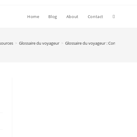
Toggle
Home
Blog
About
Contact
website
sources
>
Glossaire du voyageur
>
Glossaire du voyageur : Comprendre le 
search