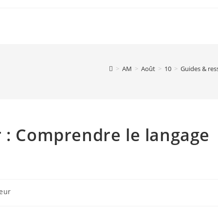
>
AM
>
Août
>
10
>
Guides & res
r : Comprendre le langage
eur