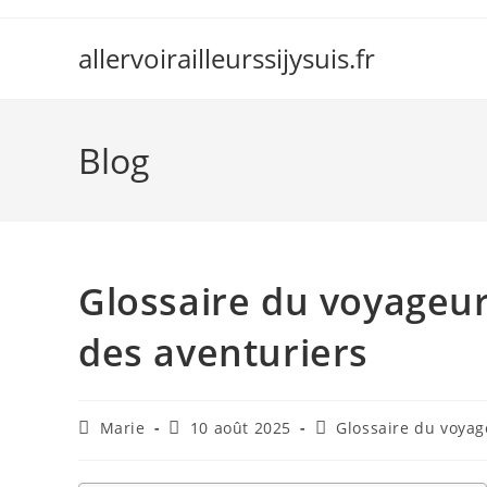
Skip
to
allervoirailleurssijysuis.fr
content
Blog
Glossaire du voyageu
des aventuriers
Auteur/autrice
Publication
Post
Marie
10 août 2025
Glossaire du voyag
de
publiée :
category:
la