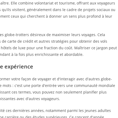
aître. Elle combine volontariat et tourisme, offrant aux voyageurs
qu’ils visitent, généralement dans le cadre de projets sociaux ou
rement ceux qui cherchent à donner un sens plus profond à leur
 les globe-trotters désireux de maximiser leurs voyages. Cela
s de carte de crédit et autres stratégies pour obtenir des vols
s hôtels de luxe pour une fraction du coût. Maîtriser ce jargon peut
dant à la fois plus enrichissante et abordable.
re expérience
ormer votre façon de voyager et d'interagir avec d'autres globe-
de mots : c'est une porte d'entrée vers une communauté mondiale
issant ces termes, vous pouvez non seulement planifier plus
hissantes avec d'autres voyageurs.
rité ces dernières années, notamment parmi les jeunes adultes
e carrière ou des études supérieures. Ce concept d'année