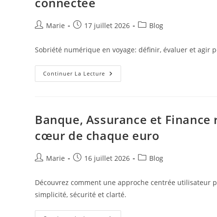
connectée
Économie
Avec
Une
Approche
Auteur/autrice
Publication
Post
Marie
17 juillet 2026
Blog
Centrée
de
publiée :
category:
Utilisateur
la
Sobriété numérique en voyage: définir, évaluer et agir 
publication :
Sobriété
Continuer La Lecture
Numérique
En
Voyage:
Voyager
Léger
Et
Banque, Assurance et Finance r
Respectueux
À
cœur de chaque euro
L’ère
Connectée
Auteur/autrice
Publication
Post
Marie
16 juillet 2026
Blog
de
publiée :
category:
la
Découvrez comment une approche centrée utilisateur p
publication :
simplicité, sécurité et clarté.