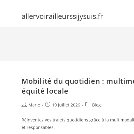
Skip
to
allervoirailleurssijysuis.fr
content
Mobilité du quotidien : multim
équité locale
Auteur/autrice
Publication
Post
Marie
19 juillet 2026
Blog
de
publiée :
category:
la
Réinventez vos trajets quotidiens grâce à la multimoda
publication :
et responsables.