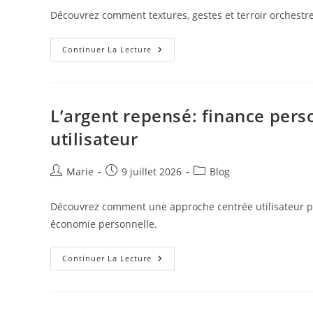
la
Découvrez comment textures, gestes et terroir orchestr
publication :
Texture,
Continuer La Lecture
Gestes
Et
Terroir
:
L’expérience
Sensorielle
L’argent repensé: finance pers
Au
Service
utilisateur
De
La
Cuisine
Et
Auteur/autrice
Publication
Post
Marie
9 juillet 2026
Blog
Du
de
publiée :
category:
Vin
la
Découvrez comment une approche centrée utilisateur peut 
publication :
économie personnelle.
L’argent
Continuer La Lecture
Repensé:
Finance
Personnelle
Et
Économie