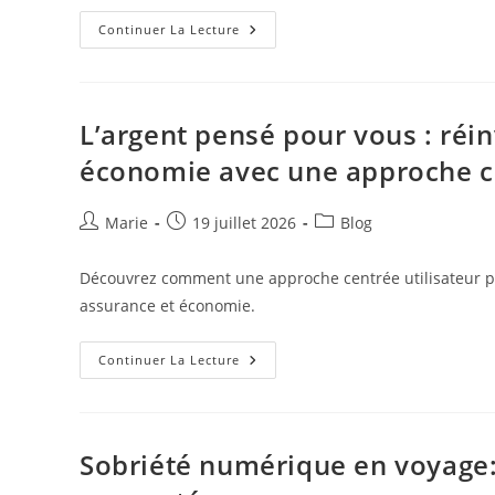
Mobilité
Continuer La Lecture
Du
Quotidien
:
Multimodalité,
Expérience
Voyageur
L’argent pensé pour vous : réi
Et
Équité
économie avec une approche ce
Locale
Auteur/autrice
Publication
Post
Marie
19 juillet 2026
Blog
de
publiée :
category:
la
Découvrez comment une approche centrée utilisateur peut
publication :
assurance et économie.
L’argent
Continuer La Lecture
Pensé
Pour
Vous
:
Réinventer
Banque,
Sobriété numérique en voyage: 
Assurance
Et