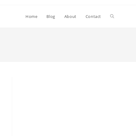
Toggle
Home
Blog
About
Contact
website
search