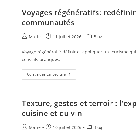
Rencontres,
Récits
Et
Voyages régénératifs: redéfinir
Savoir-
Faire
communautés
Locaux
Auteur/autrice
Publication
Post
Marie
11 juillet 2026
Blog
de
publiée :
category:
la
Voyage régénératif: définir et appliquer un tourisme qui
publication :
conseils pratiques.
Voyages
Continuer La Lecture
Régénératifs:
Redéfinir
Le
Tourisme
Pour
Restaurer
Texture, gestes et terroir : l’e
Lieux
Et
cuisine et du vin
Communautés
Auteur/autrice
Publication
Post
Marie
10 juillet 2026
Blog
de
publiée :
category: