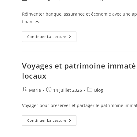
de
publiée :
category:
la
Réinventer banque, assurance et économie avec une appro
publication :
finances.
L’argent
Continuer La Lecture
Pensé
Pour
Vous
:
Réinventer
Banque,
Voyages et patrimoine immatérie
Assurance
Et
locaux
Économie
Autour
De
L’utilisateur
Auteur/autrice
Publication
Post
Marie
14 juillet 2026
Blog
de
publiée :
category:
la
Voyager pour préserver et partager le patrimoine immatéri
publication :
Voyages
Continuer La Lecture
Et
Patrimoine
Immatériel: