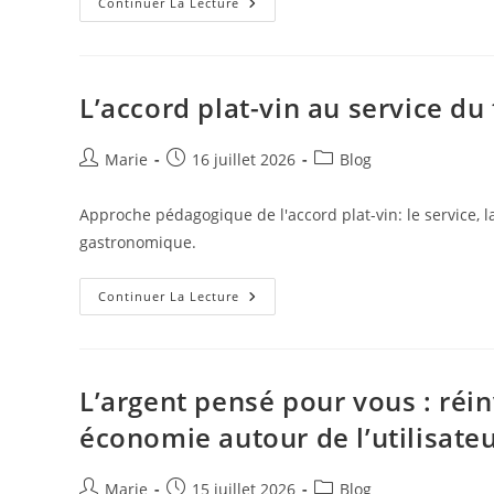
Banque,
Continuer La Lecture
Assurance
Et
Finance
Repensées:
Placer
L’utilisateur
L’accord plat-vin au service d
Au
Cœur
De
Chaque
Auteur/autrice
Publication
Post
Marie
16 juillet 2026
Blog
Euro
de
publiée :
category:
la
Approche pédagogique de l'accord plat-vin: le service, 
publication :
gastronomique.
L’accord
Continuer La Lecture
Plat-
Vin
Au
Service
Du
Terroir:
L’argent pensé pour vous : réi
Une
Approche
économie autour de l’utilisate
Pédagogique
Auteur/autrice
Publication
Post
Marie
15 juillet 2026
Blog