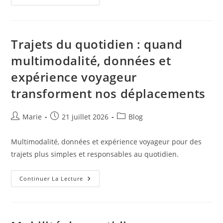
Au
Quotidien
:
Intermodalité,
Accessibilité
Et
Trajets du quotidien : quand
Expérience
Voyageur
multimodalité, données et
Pour
Tous
expérience voyageur
transforment nos déplacements
Auteur/autrice
Publication
Post
Marie
21 juillet 2026
Blog
de
publiée :
category:
la
Multimodalité, données et expérience voyageur pour des
publication :
trajets plus simples et responsables au quotidien.
Trajets
Continuer La Lecture
Du
Quotidien
:
Quand
Multimodalité,
Données