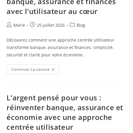
banque, assurance et finances
Textures,
Température
avec l’utilisateur au cœur
Et
Éthique
Auteur/autrice
Publication
Post
Marie
25 juillet 2026
Blog
de
publiée :
category:
la
Découvrez comment une approche centrée utilisateur
publication :
transforme banque, assurance et finances: simplicité,
sécurité et clarté pour votre économie.
Vers
Continuer La Lecture
Une
Économie
Personnelle
Claire
Et
Sûre:
L’argent pensé pour vous :
Réinventer
Banque,
réinventer banque, assurance et
Assurance
Et
économie avec une approche
Finances
Avec
L’utilisateur
centrée utilisateur
Au
Cœur