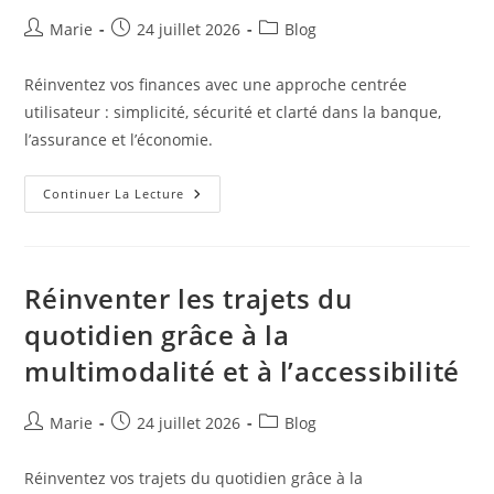
Auteur/autrice
Publication
Post
Marie
24 juillet 2026
Blog
de
publiée :
category:
la
Réinventez vos finances avec une approche centrée
publication :
utilisateur : simplicité, sécurité et clarté dans la banque,
l’assurance et l’économie.
L’argent
Continuer La Lecture
Pensé
Pour
Vous
:
Réinventer
Banque,
Réinventer les trajets du
Assurance
Et
quotidien grâce à la
Économie
Avec
multimodalité et à l’accessibilité
Une
Approche
Centrée
Utilisateur
Auteur/autrice
Publication
Post
Marie
24 juillet 2026
Blog
de
publiée :
category:
la
Réinventez vos trajets du quotidien grâce à la
publication :