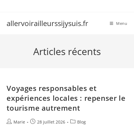
Skip
to
content
allervoirailleurssijysuis.fr
Menu
Articles récents
Voyages responsables et
expériences locales : repenser le
tourisme autrement
Auteur/autrice
Publication
Post
Marie
28 juillet 2026
Blog
de
publiée :
category: