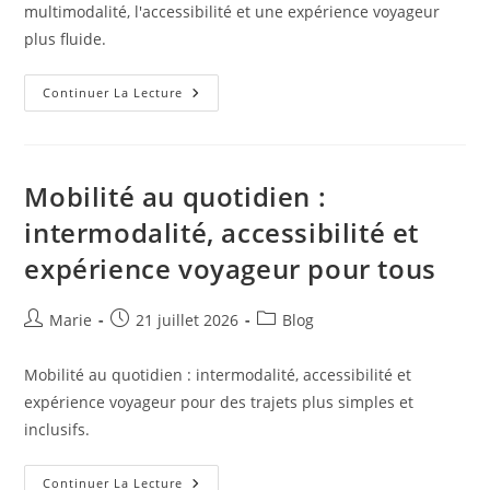
multimodalité, l'accessibilité et une expérience voyageur
plus fluide.
Réinventer
Continuer La Lecture
Les
Trajets
Du
Quotidien
Grâce
À
Mobilité au quotidien :
La
Multimodalité
intermodalité, accessibilité et
Et
À
expérience voyageur pour tous
L’accessibilité
Auteur/autrice
Publication
Post
Marie
21 juillet 2026
Blog
de
publiée :
category:
la
Mobilité au quotidien : intermodalité, accessibilité et
publication :
expérience voyageur pour des trajets plus simples et
inclusifs.
Mobilité
Continuer La Lecture