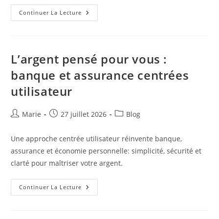
Banque,
Continuer La Lecture
Assurance
Et
Économie
Centrées
Utilisateur
:
L’argent pensé pour vous :
Simplifier
Vos
banque et assurance centrées
Finances
Pour
utilisateur
Une
Expérience
Plus
Sûre
Auteur/autrice
Publication
Post
Marie
27 juillet 2026
Blog
Et
Claire
de
publiée :
category:
la
Une approche centrée utilisateur réinvente banque,
publication :
assurance et économie personnelle: simplicité, sécurité et
clarté pour maîtriser votre argent.
L’argent
Continuer La Lecture
Pensé
Pour
Vous
: