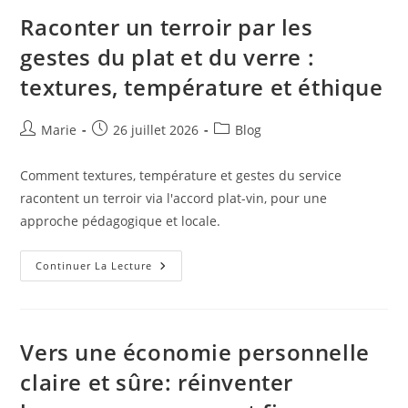
Banque
Et
Raconter un terroir par les
Assurance
Centrées
gestes du plat et du verre :
Utilisateur
textures, température et éthique
Auteur/autrice
Publication
Post
Marie
26 juillet 2026
Blog
de
publiée :
category:
la
Comment textures, température et gestes du service
publication :
racontent un terroir via l'accord plat-vin, pour une
approche pédagogique et locale.
Raconter
Continuer La Lecture
Un
Terroir
Par
Les
Gestes
Du
Vers une économie personnelle
Plat
Et
claire et sûre: réinventer
Du
Verre
: