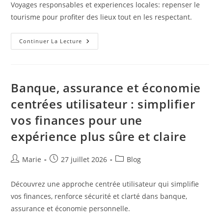
la
Voyages responsables et experiences locales: repenser le
publication :
tourisme pour profiter des lieux tout en les respectant.
Voyages
Continuer La Lecture
Responsables
Et
Expériences
Locales
:
Repenser
Banque, assurance et économie
Le
Tourisme
centrées utilisateur : simplifier
Autrement
vos finances pour une
expérience plus sûre et claire
Auteur/autrice
Publication
Post
Marie
27 juillet 2026
Blog
de
publiée :
category:
la
Découvrez une approche centrée utilisateur qui simplifie
publication :
vos finances, renforce sécurité et clarté dans banque,
assurance et économie personnelle.