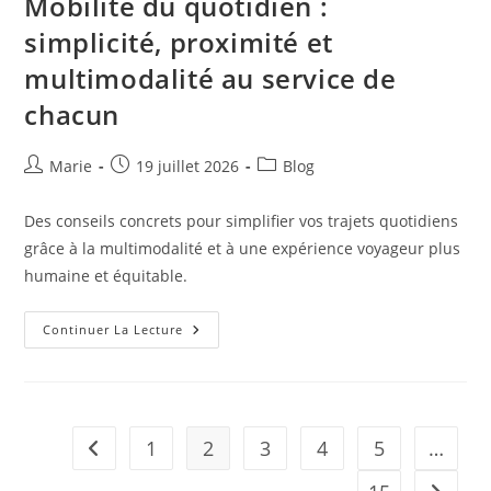
Mobilité du quotidien :
Et
Expérience
simplicité, proximité et
Voyageur
Transforment
multimodalité au service de
Nos
Déplacements
chacun
Auteur/autrice
Publication
Post
Marie
19 juillet 2026
Blog
de
publiée :
category:
la
Des conseils concrets pour simplifier vos trajets quotidiens
publication :
grâce à la multimodalité et à une expérience voyageur plus
humaine et équitable.
Mobilité
Continuer La Lecture
Du
Quotidien
:
Simplicité,
Proximité
Et
Multimodalité
1
2
3
4
5
…
Go to the previous page
Au
Service
De