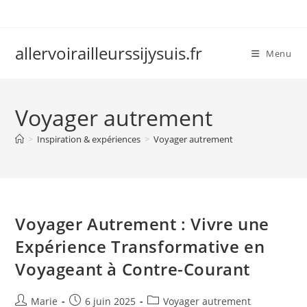
Skip
to
content
allervoirailleurssijysuis.fr
Menu
Voyager autrement
>
Inspiration & expériences
>
Voyager autrement
Voyager Autrement : Vivre une
Expérience Transformative en
Voyageant à Contre-Courant
Auteur/autrice
Publication
Post
Marie
6 juin 2025
Voyager autrement