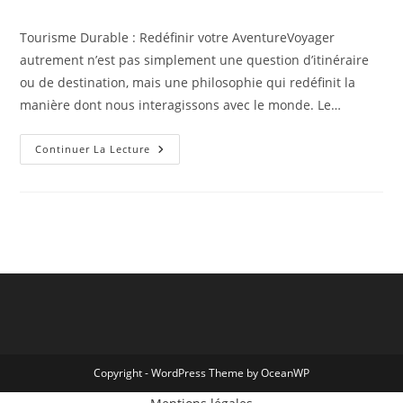
de
publiée :
category:
la
Tourisme Durable : Redéfinir votre AventureVoyager
publication :
autrement n’est pas simplement une question d’itinéraire
ou de destination, mais une philosophie qui redéfinit la
manière dont nous interagissons avec le monde. Le…
Voyager
Continuer La Lecture
Autrement
:
Vivre
Une
Expérience
Transformative
En
Voyageant
À
Contre-
Courant
Copyright - WordPress Theme by OceanWP