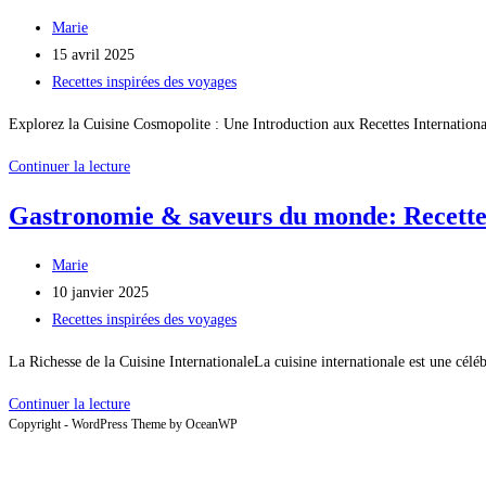
Auteur/autrice
Marie
de
Publication
15 avril 2025
la
publiée :
Post
Recettes inspirées des voyages
publication :
category:
Explorez la Cuisine Cosmopolite : Une Introduction aux Recettes Internationa
Recettes
Continuer la lecture
du
Gastronomie & saveurs du monde: Recettes
Monde
:
Auteur/autrice
Marie
Des
de
Publication
10 janvier 2025
Saveurs
la
publiée :
Post
Recettes inspirées des voyages
de
publication :
category:
Voyage
La Richesse de la Cuisine InternationaleLa cuisine internationale est une céléb
à
Gastronomie
Continuer la lecture
Votre
Copyright - WordPress Theme by OceanWP
&
Cuisine
saveurs
du