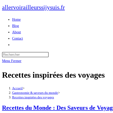
Skip
allervoirailleurssijysuis.fr
to
content
Home
Blog
About
Contact
Toggle
website
search
Menu
Fermer
Recettes inspirées des voyages
Accueil
>
Gastronomie & saveurs du monde
>
Recettes inspirées des voyages
Recettes du Monde : Des Saveurs de Voyag