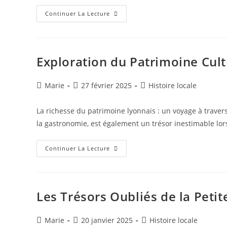
Exploration
Continuer La Lecture
Des
Traditions
Oubliées
:
Redécouvrir
Les
Exploration du Patrimoine Cultu
Histoires
Et
Patrimoines
Locaux
Auteur/autrice
Publication
Post
Marie
27 février 2025
Histoire locale
de
publiée :
category:
la
La richesse du patrimoine lyonnais : un voyage à trave
publication :
la gastronomie, est également un trésor inestimable lor
Exploration
Continuer La Lecture
Du
Patrimoine
Culturel
Et
Historique
De
Les Trésors Oubliés de la Petit
La
Ville
De
Lyon
Auteur/autrice
Publication
Post
Marie
20 janvier 2025
Histoire locale