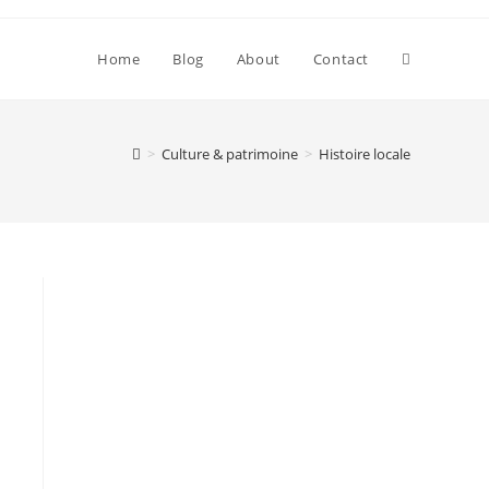
Toggle
Home
Blog
About
Contact
website
>
Culture & patrimoine
>
Histoire locale
search