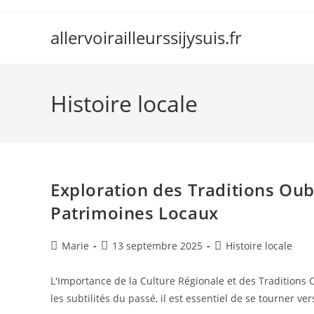
Skip
to
allervoirailleurssijysuis.fr
content
Histoire locale
Exploration des Traditions Oubl
Patrimoines Locaux
Auteur/autrice
Publication
Post
Marie
13 septembre 2025
Histoire locale
de
publiée :
category:
la
L'Importance de la Culture Régionale et des Tradition
publication :
les subtilités du passé, il est essentiel de se tourner ve