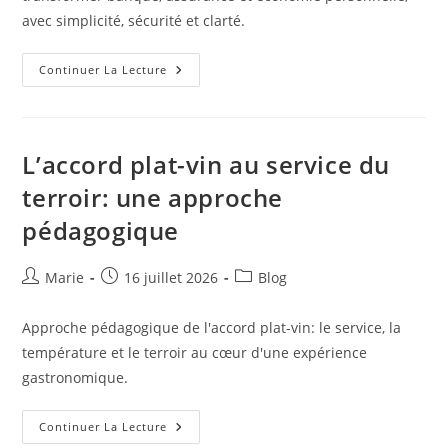
avec simplicité, sécurité et clarté.
Banque,
Continuer La Lecture
Assurance
Et
Finance
Repensées:
Placer
L’utilisateur
L’accord plat-vin au service du
Au
Cœur
terroir: une approche
De
Chaque
pédagogique
Euro
Auteur/autrice
Publication
Post
Marie
16 juillet 2026
Blog
de
publiée :
category:
la
Approche pédagogique de l'accord plat-vin: le service, la
publication :
température et le terroir au cœur d'une expérience
gastronomique.
L’accord
Continuer La Lecture
Plat-