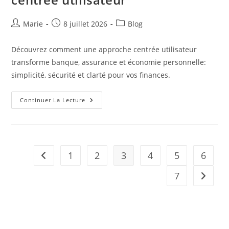
Auteur/autrice
Publication
Post
Marie
8 juillet 2026
Blog
de
publiée :
category:
la
Découvrez comment une approche centrée utilisateur
publication :
transforme banque, assurance et économie personnelle:
simplicité, sécurité et clarté pour vos finances.
L’argent
Continuer La Lecture
Pensé
Pour
Vous
:
Réinventer
Banque,
Assurance
1
2
3
4
5
6
Go to the previous page
Et
Économie
Avec
7
Aller à 
Une
Approche
Centrée
Utilisateur