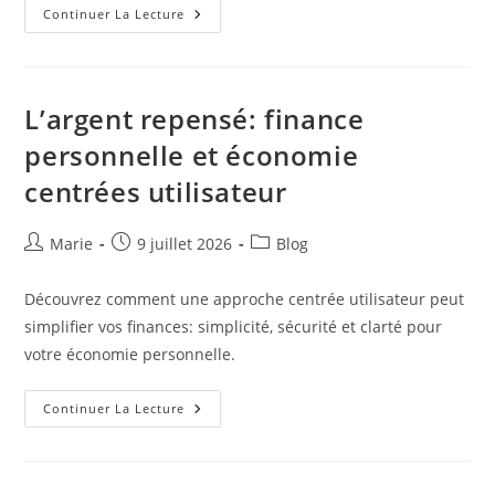
Texture,
Continuer La Lecture
Gestes
Et
Terroir
:
L’expérience
Sensorielle
L’argent repensé: finance
Au
Service
personnelle et économie
De
La
centrées utilisateur
Cuisine
Et
Du
Vin
Auteur/autrice
Publication
Post
Marie
9 juillet 2026
Blog
de
publiée :
category:
la
Découvrez comment une approche centrée utilisateur peut
publication :
simplifier vos finances: simplicité, sécurité et clarté pour
votre économie personnelle.
L’argent
Continuer La Lecture
Repensé:
Finance
Personnelle
Et
Économie