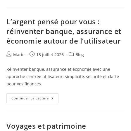
Vin
Au
Service
Du
Terroir:
L’argent pensé pour vous :
Une
Approche
réinventer banque, assurance et
Pédagogique
économie autour de l’utilisateur
Auteur/autrice
Publication
Post
Marie
15 juillet 2026
Blog
de
publiée :
category:
la
Réinventer banque, assurance et économie avec une
publication :
approche centrée utilisateur: simplicité, sécurité et clarté
pour vos finances.
L’argent
Continuer La Lecture
Pensé
Pour
Vous
:
Réinventer
Banque,
Voyages et patrimoine
Assurance
Et