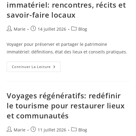
immatériel: rencontres, récits et
Économie
Autour
savoir-faire locaux
De
L’utilisateur
Auteur/autrice
Publication
Post
Marie
14 juillet 2026
Blog
de
publiée :
category:
la
Voyager pour préserver et partager le patrimoine
publication :
immatériel: définitions, état des lieux et conseils pratiques.
Voyages
Continuer La Lecture
Et
Patrimoine
Immatériel:
Rencontres,
Récits
Et
Voyages régénératifs: redéfinir
Savoir-
Faire
le tourisme pour restaurer lieux
Locaux
et communautés
Auteur/autrice
Publication
Post
Marie
11 juillet 2026
Blog
de
publiée :
category: