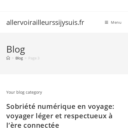
Skip
to
content
allervoirailleurssijysuis.fr
Menu
Blog
>
Blog
>
Page 3
Your blog category
Sobriété numérique en voyage:
voyager léger et respectueux à
l’ère connectée