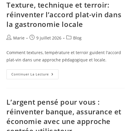
Centrées
Texture, technique et terroir:
Utilisateur
réinventer l’accord plat-vin dans
la gastronomie locale
Auteur/autrice
Publication
Post
Marie
9 juillet 2026
Blog
de
publiée :
category:
la
Comment textures, température et terroir guident l'accord
publication :
plat-vin dans une approche pédagogique et locale.
Texture,
Continuer La Lecture
Technique
Et
Terroir:
Réinventer
L’accord
Plat-
L’argent pensé pour vous :
Vin
Dans
réinventer banque, assurance et
La
Gastronomie
économie avec une approche
Locale
centrée utilisateur