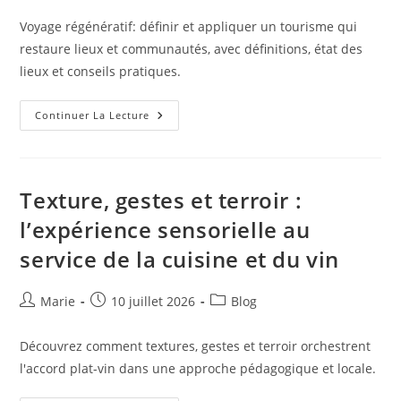
la
Voyage régénératif: définir et appliquer un tourisme qui
publication :
restaure lieux et communautés, avec définitions, état des
lieux et conseils pratiques.
Voyages
Continuer La Lecture
Régénératifs:
Redéfinir
Le
Tourisme
Pour
Restaurer
Texture, gestes et terroir :
Lieux
Et
l’expérience sensorielle au
Communautés
service de la cuisine et du vin
Auteur/autrice
Publication
Post
Marie
10 juillet 2026
Blog
de
publiée :
category:
la
Découvrez comment textures, gestes et terroir orchestrent
publication :
l'accord plat-vin dans une approche pédagogique et locale.