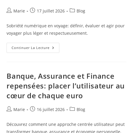
Auteur/autrice
Publication
Post
Marie
17 juillet 2026
Blog
de
publiée :
category:
la
Sobriété numérique en voyage: définir, évaluer et agir pour
publication :
voyager plus léger et respectueusement.
Sobriété
Continuer La Lecture
Numérique
En
Voyage:
Voyager
Léger
Et
Banque, Assurance et Finance
Respectueux
À
repensées: placer l’utilisateur au
L’ère
Connectée
cœur de chaque euro
Auteur/autrice
Publication
Post
Marie
16 juillet 2026
Blog
de
publiée :
category:
la
Découvrez comment une approche centrée utilisateur peut
publication :
transformer banque, assurance et économie personnelle,