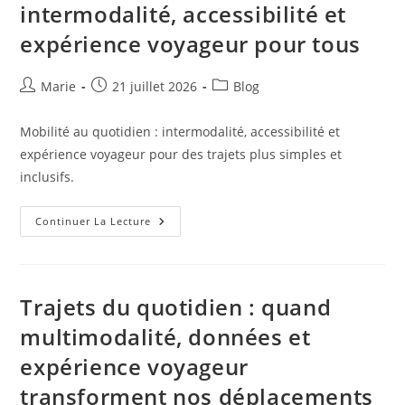
intermodalité, accessibilité et
Et
À
expérience voyageur pour tous
L’accessibilité
Auteur/autrice
Publication
Post
Marie
21 juillet 2026
Blog
de
publiée :
category:
la
Mobilité au quotidien : intermodalité, accessibilité et
publication :
expérience voyageur pour des trajets plus simples et
inclusifs.
Mobilité
Continuer La Lecture
Au
Quotidien
:
Intermodalité,
Accessibilité
Et
Trajets du quotidien : quand
Expérience
Voyageur
multimodalité, données et
Pour
Tous
expérience voyageur
transforment nos déplacements