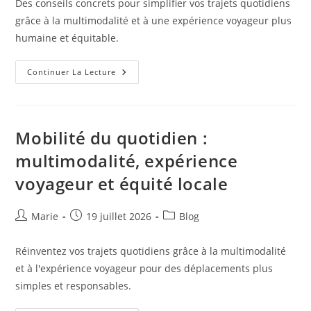
Des conseils concrets pour simplifier vos trajets quotidiens
publication :
grâce à la multimodalité et à une expérience voyageur plus
humaine et équitable.
Mobilité
Continuer La Lecture
Du
Quotidien
:
Simplicité,
Proximité
Et
Mobilité du quotidien :
Multimodalité
Au
multimodalité, expérience
Service
De
voyageur et équité locale
Chacun
Auteur/autrice
Publication
Post
Marie
19 juillet 2026
Blog
de
publiée :
category:
la
Réinventez vos trajets quotidiens grâce à la multimodalité
publication :
et à l'expérience voyageur pour des déplacements plus
simples et responsables.