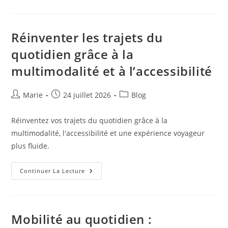
Pour
Vous
:
Réinventer
Banque,
Réinventer les trajets du
Assurance
Et
quotidien grâce à la
Économie
Avec
multimodalité et à l’accessibilité
Une
Approche
Centrée
Utilisateur
Auteur/autrice
Publication
Post
Marie
24 juillet 2026
Blog
de
publiée :
category:
la
Réinventez vos trajets du quotidien grâce à la
publication :
multimodalité, l'accessibilité et une expérience voyageur
plus fluide.
Réinventer
Continuer La Lecture
Les
Trajets
Du
Quotidien
Grâce
À
Mobilité au quotidien :
La
Multimodalité