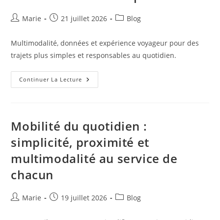
Auteur/autrice
Publication
Post
Marie
21 juillet 2026
Blog
de
publiée :
category:
la
Multimodalité, données et expérience voyageur pour des
publication :
trajets plus simples et responsables au quotidien.
Trajets
Continuer La Lecture
Du
Quotidien
:
Quand
Multimodalité,
Données
Mobilité du quotidien :
Et
Expérience
simplicité, proximité et
Voyageur
Transforment
multimodalité au service de
Nos
Déplacements
chacun
Auteur/autrice
Publication
Post
Marie
19 juillet 2026
Blog
de
publiée :
category:
la