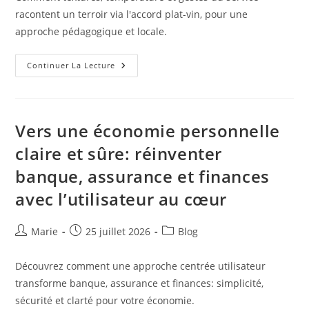
publication :
racontent un terroir via l'accord plat-vin, pour une
approche pédagogique et locale.
Raconter
Continuer La Lecture
Un
Terroir
Par
Les
Gestes
Du
Vers une économie personnelle
Plat
Et
claire et sûre: réinventer
Du
Verre
banque, assurance et finances
:
Textures,
Température
avec l’utilisateur au cœur
Et
Éthique
Auteur/autrice
Publication
Post
Marie
25 juillet 2026
Blog
de
publiée :
category:
la
Découvrez comment une approche centrée utilisateur
publication :
transforme banque, assurance et finances: simplicité,
sécurité et clarté pour votre économie.