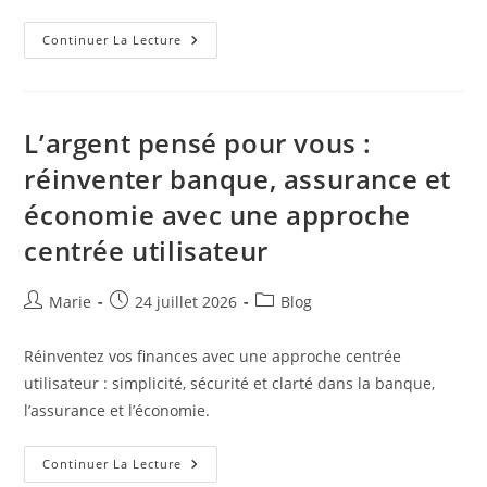
Vers
Continuer La Lecture
Une
Économie
Personnelle
Claire
Et
Sûre:
L’argent pensé pour vous :
Réinventer
Banque,
réinventer banque, assurance et
Assurance
Et
économie avec une approche
Finances
Avec
L’utilisateur
centrée utilisateur
Au
Cœur
Auteur/autrice
Publication
Post
Marie
24 juillet 2026
Blog
de
publiée :
category:
la
Réinventez vos finances avec une approche centrée
publication :
utilisateur : simplicité, sécurité et clarté dans la banque,
l’assurance et l’économie.
L’argent
Continuer La Lecture
Pensé