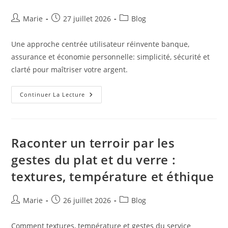
Auteur/autrice
Publication
Post
Marie
27 juillet 2026
Blog
de
publiée :
category:
la
Une approche centrée utilisateur réinvente banque,
publication :
assurance et économie personnelle: simplicité, sécurité et
clarté pour maîtriser votre argent.
L’argent
Continuer La Lecture
Pensé
Pour
Vous
:
Banque
Et
Raconter un terroir par les
Assurance
Centrées
gestes du plat et du verre :
Utilisateur
textures, température et éthique
Auteur/autrice
Publication
Post
Marie
26 juillet 2026
Blog
de
publiée :
category:
la
Comment textures, température et gestes du service