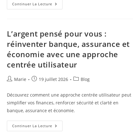
Mobilité
Continuer La Lecture
Du
Quotidien
:
Multimodalité,
Expérience
Voyageur
L’argent pensé pour vous :
Et
Équité
réinventer banque, assurance et
Locale
économie avec une approche
centrée utilisateur
Auteur/autrice
Publication
Post
Marie
19 juillet 2026
Blog
de
publiée :
category:
la
Découvrez comment une approche centrée utilisateur peut
publication :
simplifier vos finances, renforcer sécurité et clarté en
banque, assurance et économie.
L’argent
Continuer La Lecture
Pensé
Pour
Vous