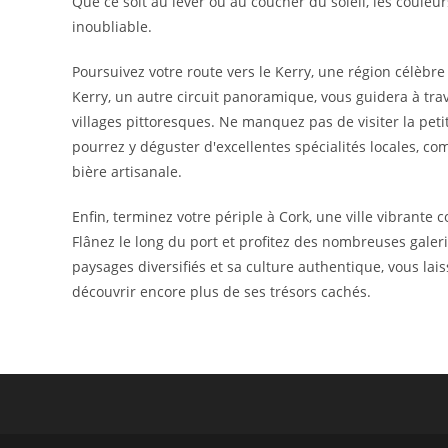
Que ce soit au lever ou au coucher du soleil, les couleu
inoubliable.
Poursuivez votre route vers le Kerry, une région célèbre
Kerry, un autre circuit panoramique, vous guidera à tra
villages pittoresques. Ne manquez pas de visiter la petit
pourrez y déguster d'excellentes spécialités locales, 
bière artisanale.
Enfin, terminez votre périple à Cork, une ville vibrant
Flânez le long du port et profitez des nombreuses galer
paysages diversifiés et sa culture authentique, vous lais
découvrir encore plus de ses trésors cachés.