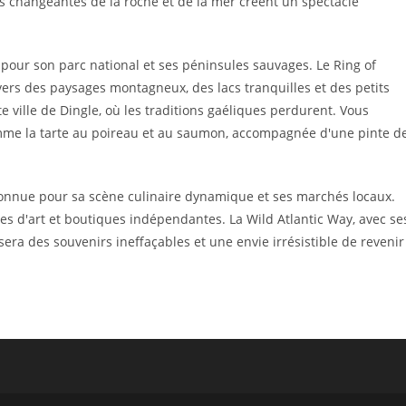
rs changeantes de la roche et de la mer créent un spectacle
 pour son parc national et ses péninsules sauvages. Le Ring of
vers des paysages montagneux, des lacs tranquilles et des petits
e ville de Dingle, où les traditions gaéliques perdurent. Vous
comme la tarte au poireau et au saumon, accompagnée d'une pinte d
e connue pour sa scène culinaire dynamique et ses marchés locaux.
ies d'art et boutiques indépendantes. La Wild Atlantic Way, avec se
sera des souvenirs ineffaçables et une envie irrésistible de revenir