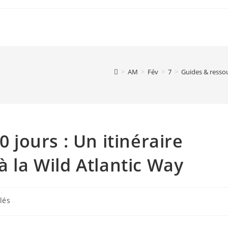
>
AM
>
Fév
>
7
>
Guides & resso
0 jours : Un itinéraire
à la Wild Atlantic Way
lés