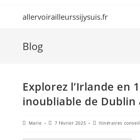
Skip
to
allervoirailleurssijysuis.fr
content
Blog
Explorez l’Irlande en 1
inoubliable de Dublin 
Auteur/autrice
Publication
Post
Marie
7 février 2025
Itinéraires conseil
de
publiée :
category:
la