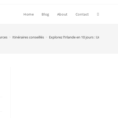
Toggle
Home
Blog
About
Contact
website
urces
>
Itinéraires conseillés
>
Explorez l’Irlande en 10 jours : Un itinéraire
search