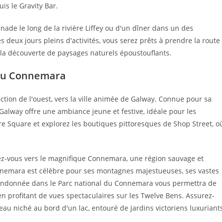
is le Gravity Bar.
nade le long de la rivière Liffey ou d'un dîner dans un des
 deux jours pleins d'activités, vous serez prêts à prendre la route
à la découverte de paysages naturels époustouflants.
 du Connemara
ection de l'ouest, vers la ville animée de Galway. Connue pour sa
, Galway offre une ambiance jeune et festive, idéale pour les
 Square et explorez les boutiques pittoresques de Shop Street, o
gez-vous vers le magnifique Connemara, une région sauvage et
nnemara est célèbre pour ses montagnes majestueuses, ses vastes
randonnée dans le Parc national du Connemara vous permettra de
 en profitant de vues spectaculaires sur les Twelve Bens. Assurez-
au niché au bord d'un lac, entouré de jardins victoriens luxuriant