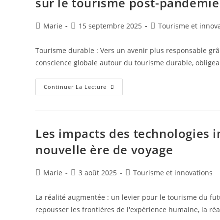
sur le tourisme post-pandémie
Émergentes
Pour
Les
Voyageurs
Auteur/autrice
Publication
Post
Marie
15 septembre 2025
Tourisme et innov
Avertis
de
publiée :
category:
la
Tourisme durable : Vers un avenir plus responsable gr
publication :
conscience globale autour du tourisme durable, obligea
Actualités
Continuer La Lecture
&
Tendances
:
L’impact
Des
Innovations
Les impacts des technologies i
Technologiques
Sur
nouvelle ère de voyage
Le
Tourisme
Post-
Pandémie
Auteur/autrice
Publication
Post
Marie
3 août 2025
Tourisme et innovations
de
publiée :
category:
la
La réalité augmentée : un levier pour le tourisme du f
publication :
repousser les frontières de l'expérience humaine, la ré