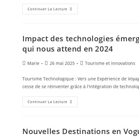
Voyager
Continuer La Lecture
En
Période
De
Crise
:
Conseils
Impact des technologies émerge
Et
Stratégies
qui nous attend en 2024
Pour
Des
Vacances
Réussies
Auteur/autrice
Publication
Post
Marie
26 mai 2025
Tourisme et innovations
de
publiée :
category:
la
Tourisme Technologique : Vers une Expérience de Voyag
publication :
cesse de se réinventer grâce à l'intégration de techno
Impact
Continuer La Lecture
Des
Technologies
Émergentes
Sur
L’industrie
Du
Nouvelles Destinations en Vog
Tourisme
: