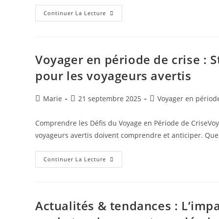
Voyager
Continuer La Lecture
Pendant
La
Crise
:
Adaptabilité
Et
Voyager en période de crise : 
Survie
Du
pour les voyageurs avertis
Tourisme
En
2023
Auteur/autrice
Publication
Post
Marie
21 septembre 2025
Voyager en période
de
publiée :
category:
la
Comprendre les Défis du Voyage en Période de CriseVoy
publication :
voyageurs avertis doivent comprendre et anticiper. Que
Voyager
Continuer La Lecture
En
Période
De
Crise
:
Stratégies
Actualités & tendances : L’imp
Et
Tendances