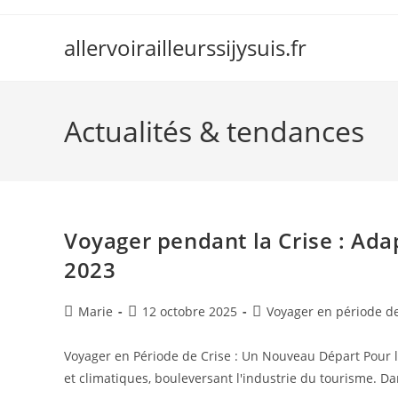
Skip
to
allervoirailleurssijysuis.fr
content
Actualités & tendances
Voyager pendant la Crise : Ada
2023
Auteur/autrice
Publication
Post
Marie
12 octobre 2025
Voyager en période de
de
publiée :
category:
la
Voyager en Période de Crise : Un Nouveau Départ Pour
publication :
et climatiques, bouleversant l'industrie du tourisme. D