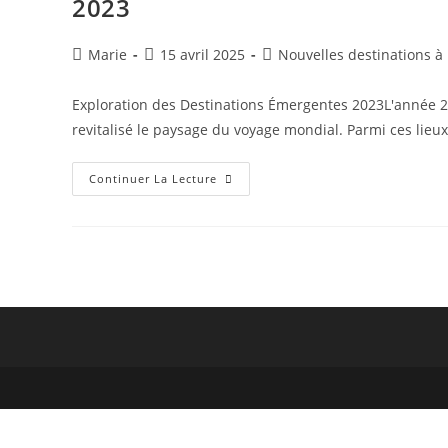
2023
Ce
Qui
Nous
Attend
Auteur/autrice
Publication
Post
Marie
15 avril 2025
Nouvelles destinations à
En
de
publiée :
category:
2024
la
Exploration des Destinations Émergentes 2023L'année 2
publication :
revitalisé le paysage du voyage mondial. Parmi ces lie
Nouvelles
Continuer La Lecture
Destinations
En
Vogue
:
Découvrez
Les
Trésors
Cachés
De
2023