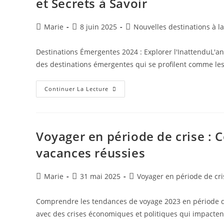
et Secrets à Savoir
Actuelles
Pour
2023
Auteur/autrice
Publication
Post
Marie
8 juin 2025
Nouvelles destinations à 
de
publiée :
category:
la
Destinations Émergentes 2024 : Explorer l'InattenduL'
publication :
des destinations émergentes qui se profilent comme le
Les
Continuer La Lecture
Nouvelles
Destinations
De
Rêve
À
Découvrir
Voyager en période de crise : C
En
2024
vacances réussies
:
Tendances
Et
Secrets
Auteur/autrice
Publication
Post
Marie
31 mai 2025
Voyager en période de cri
À
de
publiée :
category:
Savoir
la
Comprendre les tendances de voyage 2023 en période de 
publication :
avec des crises économiques et politiques qui impacten