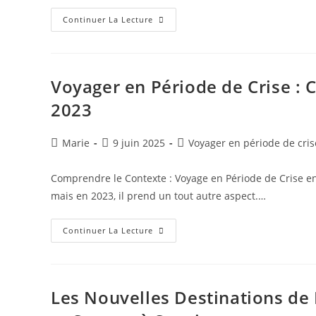
Les
Continuer La Lecture
Impacts
Des
Technologies
Immersives
Sur
Le
Voyager en Période de Crise : 
Tourisme
:
2023
Une
Nouvelle
Ère
De
Auteur/autrice
Publication
Post
Marie
9 juin 2025
Voyager en période de cris
Voyage
de
publiée :
category:
la
Comprendre le Contexte : Voyage en Période de Crise en
publication :
mais en 2023, il prend un tout autre aspect.…
Voyager
Continuer La Lecture
En
Période
De
Crise
:
Conseils
Les Nouvelles Destinations de
Et
Tendances