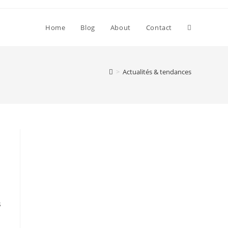
Toggle
Home
Blog
About
Contact
website
>
Actualités & tendances
search
s