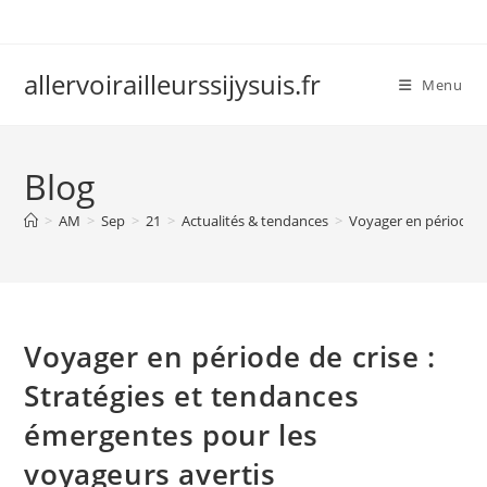
Skip
to
content
allervoirailleurssijysuis.fr
Menu
Blog
>
AM
>
Sep
>
21
>
Actualités & tendances
>
Voyager en période d
Voyager en période de crise :
Stratégies et tendances
émergentes pour les
voyageurs avertis