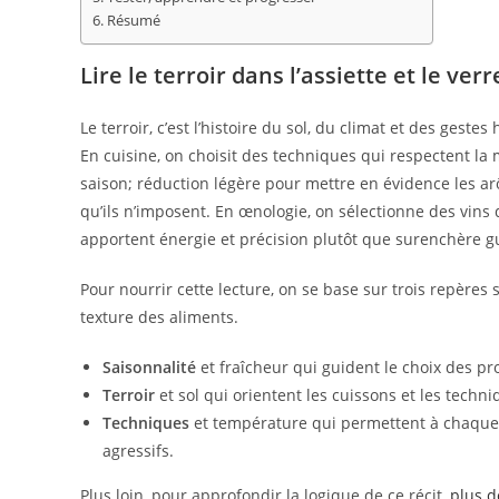
Résumé
Lire le terroir dans l’assiette et le verr
Le terroir, c’est l’histoire du sol, du climat et des ges
En cuisine, on choisit des techniques qui respectent la
saison; réduction légère pour mettre en évidence les a
qu’ils n’imposent. En œnologie, on sélectionne des vins d
apportent énergie et précision plutôt que surenchère gu
Pour nourrir cette lecture, on se base sur trois repères 
texture des aliments.
Saisonnalité
et fraîcheur qui guident le choix des pr
Terroir
et sol qui orientent les cuissons et les techn
Techniques
et température qui permettent à chaque 
agressifs.
Plus loin, pour approfondir la logique de ce récit,
plus de