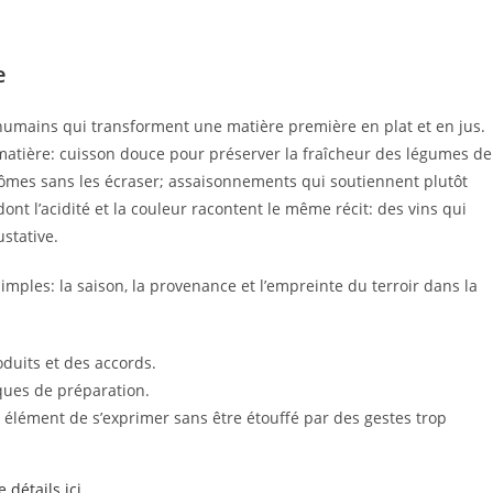
e
tes humains qui transforment une matière première en plat et en jus.
 matière: cuisson douce pour préserver la fraîcheur des légumes de
rômes sans les écraser; assaisonnements qui soutiennent plutôt
ont l’acidité et la couleur racontent le même récit: des vins qui
stative.
simples: la saison, la provenance et l’empreinte du terroir dans la
oduits et des accords.
iques de préparation.
élément de s’exprimer sans être étouffé par des gestes trop
 détails ici
.