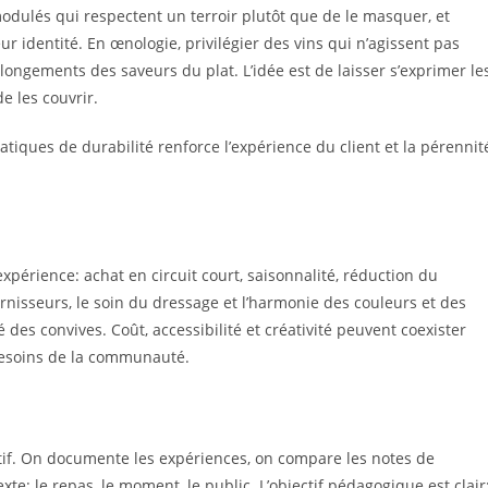
dulés qui respectent un terroir plutôt que de le masquer, et
 identité. En œnologie, privilégier des vins qui n’agissent pas
gements des saveurs du plat. L’idée est de laisser s’exprimer le
e les couvrir.
tiques de durabilité renforce l’expérience du client et la pérennit
expérience: achat en circuit court, saisonnalité, réduction du
urnisseurs, le soin du dressage et l’harmonie des couleurs et des
é des convives. Coût, accessibilité et créativité peuvent coexister
 besoins de la communauté.
atif. On documente les expériences, on compare les notes de
te: le repas, le moment, le public. L’objectif pédagogique est clair