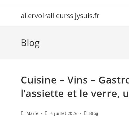
Skip
to
allervoirailleurssijysuis.fr
content
Blog
Cuisine – Vins – Gastro
l’assiette et le verr
Auteur/autrice
Publication
Post
Marie
6 juillet 2026
Blog
de
publiée :
category:
la