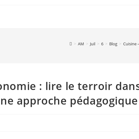
>
AM
>
Juil
>
6
>
Blog
>
Cuisine 
nomie : lire le terroir dan
e, une approche pédagogique