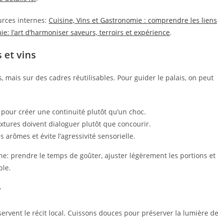
urces internes:
Cuisine, Vins et Gastronomie : comprendre les liens
ie: l’art d’harmoniser saveurs, terroirs et expérience
.
 et vins
 mais sur des cadres réutilisables. Pour guider le palais, on peut
in pour créer une continuité plutôt qu’un choc.
extures doivent dialoguer plutôt que concourir.
 arômes et évite l’agressivité sensorielle.
e: prendre le temps de goûter, ajuster légèrement les portions et
ble.
r
rvent le récit local. Cuissons douces pour préserver la lumière d