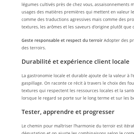
légumes cultivés près de chez vous, assaisonnements mo
usages des matières premières qui mettent en valeur leur
comme des traductions agressives mais comme des prolon
textures, les arômes et les saveurs d’origine plutôt que d
Geste responsable et respect du terroir
Adopter des pra
des terroirs.
Durabilité et expérience client locale
La gastronomie locale et durable ajoute de la valeur à l’
gaspillage. On raconte ce récit à travers le choix des fo
textures qui respectent les ressources locales et la sant
lorsque le regard se porte sur le long terme et sur les
Tester, apprendre et progresser
Le chemin pour maîtriser l’harmonie du terroir est itér
dégustation et on ajuste les combinaisons selon le contex