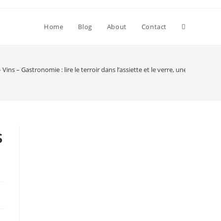
Toggle
Home
Blog
About
Contact
website
– Vins – Gastronomie : lire le terroir dans l’assiette et le verre, une approch
search
s