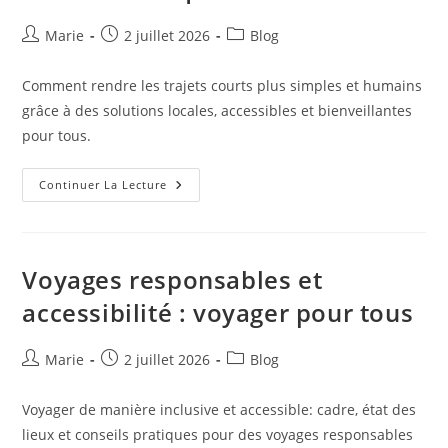
Auteur/autrice
Publication
Post
Marie
2 juillet 2026
Blog
de
publiée :
category:
la
Comment rendre les trajets courts plus simples et humains
publication :
grâce à des solutions locales, accessibles et bienveillantes
pour tous.
Redéfinir
Continuer La Lecture
Les
Trajets
Courts
:
Proximité,
Multimodalité
Voyages responsables et
Et
Bien-
accessibilité : voyager pour tous
Être
Au
Quotidien
Auteur/autrice
Publication
Post
Marie
2 juillet 2026
Blog
de
publiée :
category:
la
Voyager de manière inclusive et accessible: cadre, état des
publication :
lieux et conseils pratiques pour des voyages responsables