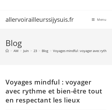
Skip
to
content
allervoirailleurssijysuis.fr
Menu
Blog
>
AM
>
Juin
>
23
>
Blog
>
Voyages mindful : voyager avec rythme e
Voyages mindful : voyager
avec rythme et bien-être tout
en respectant les lieux