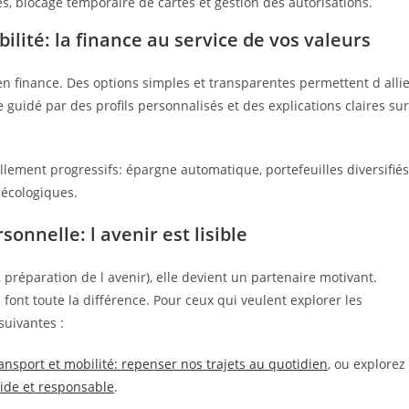
, blocage temporaire de cartes et gestion des autorisations.
ilité: la finance au service de vos valeurs
en finance. Des options simples et transparentes permettent d alli
guidé par des profils personnalisés et des explications claires sur
ement progressifs: épargne automatique, portefeuilles diversifiés
 écologiques.
onnelle: l avenir est lisible
 préparation de l avenir), elle devient un partenaire motivant.
s font toute la différence. Pour ceux qui veulent explorer les
suivantes :
ansport et mobilité: repenser nos trajets au quotidien
, ou explorez
uide et responsable
.