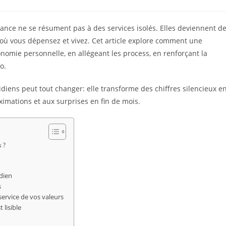
ance ne se résument pas à des services isolés. Elles deviennent d
à où vous dépensez et vivez. Cet article explore comment une
nomie personnelle, en allégeant les process, en renforçant la
o.
iens peut tout changer: elle transforme des chiffres silencieux e
oximations et aux surprises en fin de mois.
s ?
dien
s
service de vos valeurs
 lisible