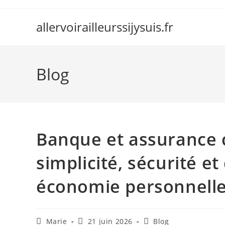
Skip
to
allervoirailleurssijysuis.fr
content
Blog
Banque et assurance c
simplicité, sécurité et
économie personnell
Auteur/autrice
Publication
Post
Marie
21 juin 2026
Blog