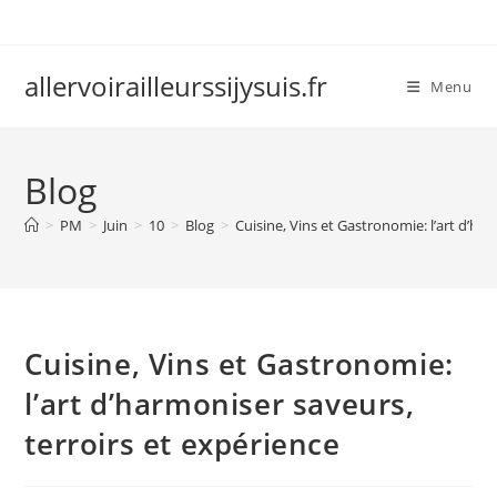
Skip
to
content
allervoirailleurssijysuis.fr
Menu
Blog
>
PM
>
Juin
>
10
>
Blog
>
Cuisine, Vins et Gastronomie: l’art d’ha
Cuisine, Vins et Gastronomie:
l’art d’harmoniser saveurs,
terroirs et expérience