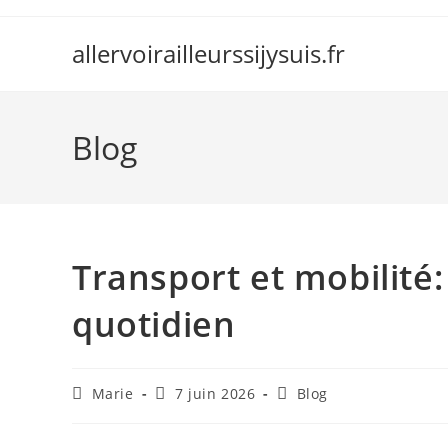
Skip
to
allervoirailleurssijysuis.fr
content
Blog
Transport et mobilité:
quotidien
Auteur/autrice
Publication
Post
Marie
7 juin 2026
Blog
de
publiée :
category:
la