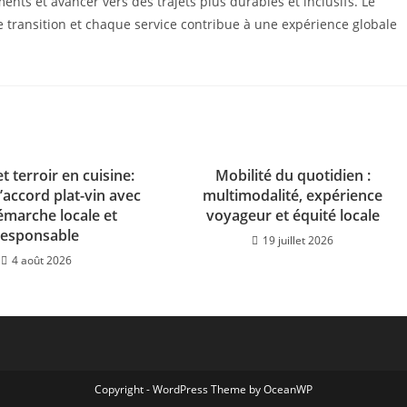
ents et avancer vers des trajets plus durables et inclusifs. Le
transition et chaque service contribue à une expérience globale
t terroir en cuisine:
Mobilité du quotidien :
’accord plat-vin avec
multimodalité, expérience
émarche locale et
voyageur et équité locale
responsable
19 juillet 2026
4 août 2026
Copyright - WordPress Theme by OceanWP