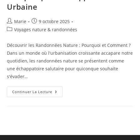
Urbaine
Auteur/autrice
Publication
Marie
9 octobre 2025
de
publiée :
Post
Voyages nature & randonnées
la
category:
publication :
Découvrir les Randonnées Nature : Pourquoi et Comment ?
Dans un monde où l'urbanisation croissante accapare notre
quotidien, les randonnées nature se présentent comme
une échappatoire salutaire pour quiconque souhaite
s'évader…
Les
Continuer La Lecture
Plus
Belles
Randonnées
En
Pleine
Nature
:
Un
Guide
Complet
Pour