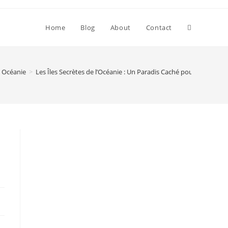
Toggle
Home
Blog
About
Contact
website
Océanie
>
Les Îles Secrètes de l’Océanie : Un Paradis Caché pour les Aventu
search
é