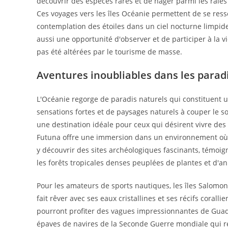
découvrir des espèces rares et de nager parmi les raies
Ces voyages vers les îles Océanie permettent de se ress
contemplation des étoiles dans un ciel nocturne limpide,
aussi une opportunité d'observer et de participer à la vi
pas été altérées par le tourisme de masse.
Aventures inoubliables dans les paradi
L'Océanie regorge de paradis naturels qui constituent 
sensations fortes et de paysages naturels à couper le sou
une destination idéale pour ceux qui désirent vivre des 
Futuna offre une immersion dans un environnement où t
y découvrir des sites archéologiques fascinants, témoign
les forêts tropicales denses peuplées de plantes et d'
Pour les amateurs de sports nautiques, les îles Salomon
fait rêver avec ses eaux cristallines et ses récifs corall
pourront profiter des vagues impressionnantes de Guad
épaves de navires de la Seconde Guerre mondiale qui rep