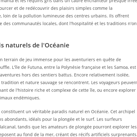
 manta et les requins gris dans un cadre enchanteur presque irrée
ourcer et de redécouvrir des plaisirs simples comme la
 loin de la pollution lumineuse des centres urbains. Ils offrent
e des communautés locales, dont l'hospitalité et les traditions n'on
s naturels de l'Océanie
un terrain de jeu immense pour les aventuriers en quête de
ffle. L'île de Futuna, entre la Polynésie française et les Samoa, est
aventures hors des sentiers battus. Encore relativement isolée,
radition et nature sauvage se rencontrent. Les voyageurs peuven
ant de l'histoire riche et complexe de cette île, ou encore explorer
animaux endémiques.
 constituent un véritable paradis naturel en Océanie. Cet archipel
iens abondants, idéals pour la plongée et le surf. Les surfeurs
alcanal, tandis que les amateurs de plongée pourront explorer les
osent au fond de la mer, créant des récifs artificiels surprenants