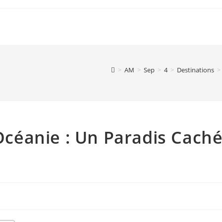
>
AM
>
Sep
>
4
>
Destinations
>
’Océanie : Un Paradis Cach