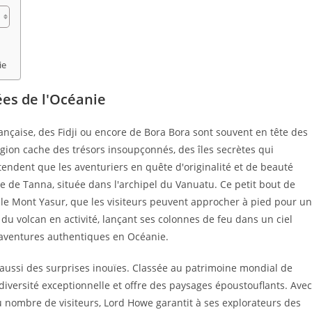
ie
ées de l'Océanie
française, des Fidji ou encore de Bora Bora sont souvent en tête des
égion cache des trésors insoupçonnés, des îles secrètes qui
ndent que les aventuriers en quête d'originalité et de beauté
le de Tanna, située dans l'archipel du Vanuatu. Ce petit bout de
, le Mont Yasur, que les visiteurs peuvent approcher à pied pour u
 du volcan en activité, lançant ses colonnes de feu dans un ciel
s aventures authentiques en Océanie.
e aussi des surprises inouïes. Classée au patrimoine mondial de
diversité exceptionnelle et offre des paysages époustouflants. Avec
du nombre de visiteurs, Lord Howe garantit à ses explorateurs des