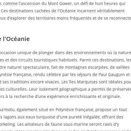
e, comme l'ascension du Mont Gower, un défi de huit heures qui
es destinations cachées de l'Océanie incarnent véritablement
eux d'explorer des territoires moins fréquentés et de se reconnect
e l'Océanie
e occasion unique de plonger dans des environnements où la natur
es et des circuits touristiques habituels. Parmi ces destinations, le
re naturel spectaculaire, fait de montagnes escarpées, de vallées
lynésie française, rendu célèbre par les séjours de Paul Gauguin et
t ses traditions encore vivaces. Les îles Marquises sont idéales po
es culturelles. Leur isolement géographique a permis de préserve
s à la recherche d'une expérience enrichissante et originale.
Tua'motu, également situé en Polynésie française, propose un tout
des lagons aux eaux turquoise d'une pureté inégalée, offrant des
orkeling. Les amateurs de faune sous-marine seront ravis d'y