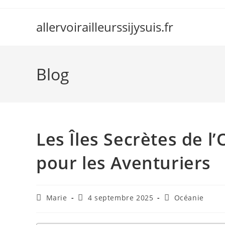
Skip
to
allervoirailleurssijysuis.fr
content
Blog
Les Îles Secrètes de l
pour les Aventuriers
Auteur/autrice
Publication
Post
Marie
4 septembre 2025
Océanie
de
publiée :
category:
la