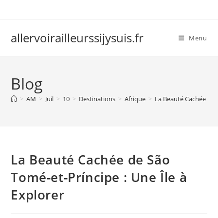
Skip
to
content
allervoirailleurssijysuis.fr
Menu
Blog
>
AM
>
Juil
>
10
>
Destinations
>
Afrique
>
La Beauté Cachée de S
La Beauté Cachée de São
Tomé-et-Príncipe : Une Île à
Explorer