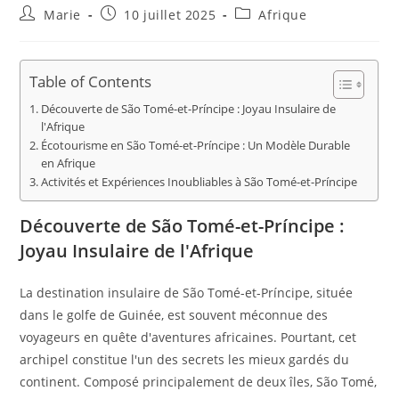
Auteur/autrice
Publication
Post
Marie
10 juillet 2025
Afrique
de
publiée :
category:
la
publication :
Table of Contents
Découverte de São Tomé-et-Príncipe : Joyau Insulaire de
l'Afrique
Écotourisme en São Tomé-et-Príncipe : Un Modèle Durable
en Afrique
Activités et Expériences Inoubliables à São Tomé-et-Príncipe
Découverte de São Tomé-et-Príncipe :
Joyau Insulaire de l'Afrique
La destination insulaire de São Tomé-et-Príncipe, située
dans le golfe de Guinée, est souvent méconnue des
voyageurs en quête d'aventures africaines. Pourtant, cet
archipel constitue l'un des secrets les mieux gardés du
continent. Composé principalement de deux îles, São Tomé,