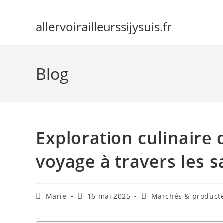
Skip
to
allervoirailleurssijysuis.fr
content
Blog
Exploration culinaire
voyage à travers les
Auteur/autrice
Publication
Post
Marie
16 mai 2025
Marchés & producte
de
publiée :
category:
la