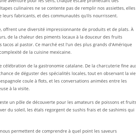
 une aventure pour les sens, chaque escale promettant des
pes culinaires ne se contente pas de remplir nos assiettes, elles
e leurs fabricants, et des communautés qu’ils nourrissent.
, offrent une diversité impressionnante de produits et de plats. À
s, de la chaleur des piments locaux à la douceur des fruits
s tacos al pastor. Ce marché est l'un des plus grands d'Amérique
complexité de la cuisine mexicaine.
 célébration de la gastronomie catalane. De la charcuterie fine au
hance de déguster des spécialités locales, tout en observant la vie
e espagnole coule à flots, et les conversations animées entre les
se à la visite.
 reste un pôle de découverte pour les amateurs de poissons et fruit
r du soleil, les étals regorgent de sushis frais et de sashimis qui
 nous permettent de comprendre à quel point les saveurs