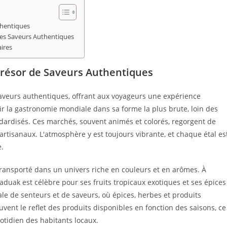
thentiques
des Saveurs Authentiques
ires
Trésor de Saveurs Authentiques
saveurs authentiques, offrant aux voyageurs une expérience
rir la gastronomie mondiale dans sa forme la plus brute, loin des
andardisés. Ces marchés, souvent animés et colorés, regorgent de
artisanaux. L'atmosphère y est toujours vibrante, et chaque étal es
e.
ransporté dans un univers riche en couleurs et en arômes. À
duak est célèbre pour ses fruits tropicaux exotiques et ses épices
e de senteurs et de saveurs, où épices, herbes et produits
vent le reflet des produits disponibles en fonction des saisons, ce
otidien des habitants locaux.