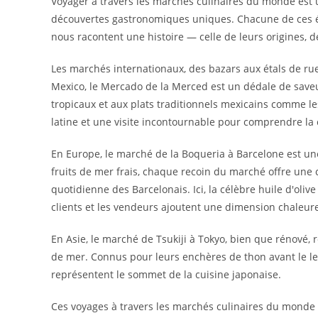
Voyager à travers les marchés culinaires du monde est
découvertes gastronomiques uniques. Chacune de ces éta
nous racontent une histoire — celle de leurs origines, d
Les marchés internationaux, des bazars aux étals de rue
Mexico, le Mercado de la Merced est un dédale de saveur
tropicaux et aux plats traditionnels mexicains comme le
latine et une visite incontournable pour comprendre la 
En Europe, le marché de la Boqueria à Barcelone est une
fruits de mer frais, chaque recoin du marché offre une c
quotidienne des Barcelonais. Ici, la célèbre huile d'oliv
clients et les vendeurs ajoutent une dimension chaleureu
En Asie, le marché de Tsukiji à Tokyo, bien que rénové,
de mer. Connus pour leurs enchères de thon avant le leve
représentent le sommet de la cuisine japonaise.
Ces voyages à travers les marchés culinaires du monde