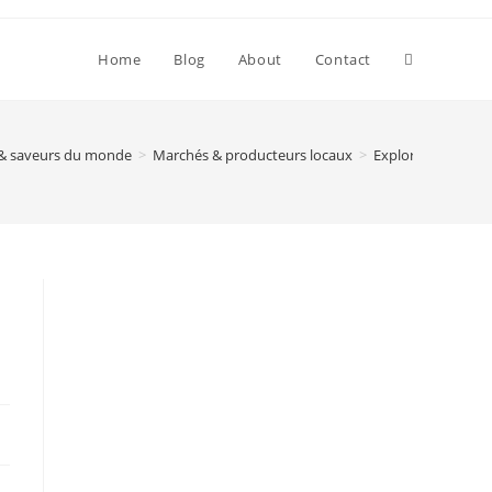
Toggle
Home
Blog
About
Contact
website
& saveurs du monde
>
Marchés & producteurs locaux
>
Exploration culin
search