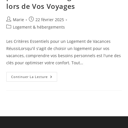
lors de Vos Voyages
Auteur/autrice
Publication
Marie
22 février 2025
de
publiée :
Post
Logement & hébergements
la
category:
publication :
Les Critères Essentiels pour un Logement de Vacances
RéussiLorsqu'il s'agit de choisir un logement pour vos
vacances, comprendre vos besoins personnels est l'une des
clés pour optimiser votre confort. Tout…
Maximiser
Continuer La Lecture
Le
Confort
Lors
De
Votre
Séjour:
Conseils
Pratiques
Pour
Choisir
Le
Logement