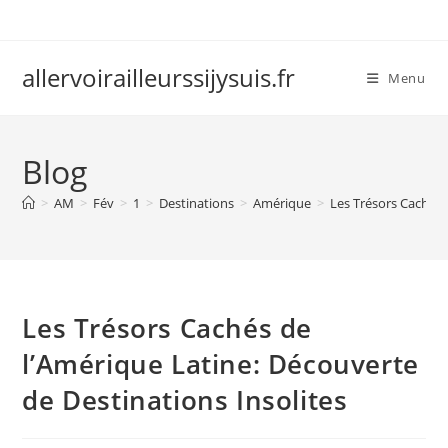
Skip
to
content
allervoirailleurssijysuis.fr
Menu
Blog
>
AM
>
Fév
>
1
>
Destinations
>
Amérique
>
Les Trésors Cachés 
Les Trésors Cachés de
l’Amérique Latine: Découverte
de Destinations Insolites