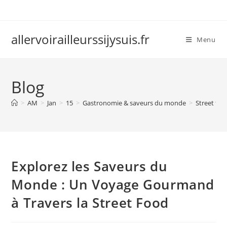
Skip
to
content
allervoirailleurssijysuis.fr
Menu
Blog
>
AM
>
Jan
>
15
>
Gastronomie & saveurs du monde
>
Street foo
Explorez les Saveurs du
Monde : Un Voyage Gourmand
à Travers la Street Food