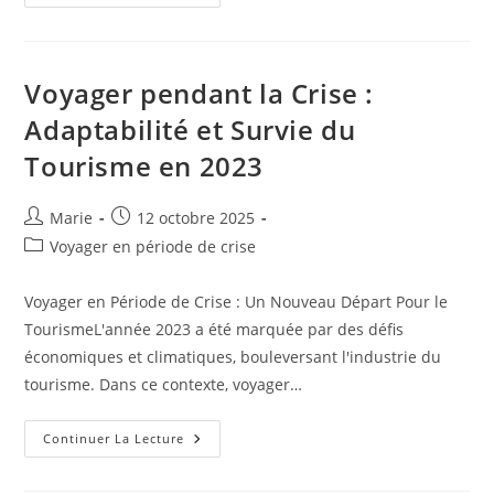
En
Solo
:
Une
Expérience
Unique
Voyager pendant la Crise :
Pour
Découvrir
Adaptabilité et Survie du
Le
Monde
Tourisme en 2023
Auteur/autrice
Publication
Marie
12 octobre 2025
de
publiée :
Post
Voyager en période de crise
la
category:
publication :
Voyager en Période de Crise : Un Nouveau Départ Pour le
TourismeL'année 2023 a été marquée par des défis
économiques et climatiques, bouleversant l'industrie du
tourisme. Dans ce contexte, voyager…
Voyager
Continuer La Lecture
Pendant
La
Crise