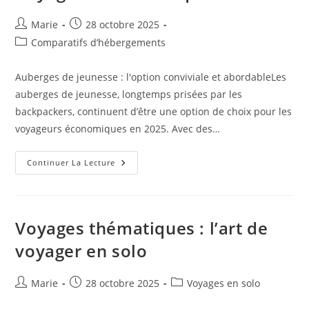
Auteur/autrice
Publication
Marie
28 octobre 2025
de
publiée :
Post
Comparatifs d’hébergements
la
category:
publication :
Auberges de jeunesse : l'option conviviale et abordableLes
auberges de jeunesse, longtemps prisées par les
backpackers, continuent d’être une option de choix pour les
voyageurs économiques en 2025. Avec des…
Comparaison
Continuer La Lecture
Des
Modes
D’Hébergement
Pour
Les
Voyageurs
Voyages thématiques : l’art de
Économiques
voyager en solo
Auteur/autrice
Publication
Post
Marie
28 octobre 2025
Voyages en solo
de
publiée :
category: