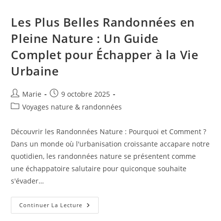
:
Adaptabilité
Et
Les Plus Belles Randonnées en
Survie
Du
Pleine Nature : Un Guide
Tourisme
En
Complet pour Échapper à la Vie
2023
Urbaine
Auteur/autrice
Publication
Marie
9 octobre 2025
de
publiée :
Post
Voyages nature & randonnées
la
category:
publication :
Découvrir les Randonnées Nature : Pourquoi et Comment ?
Dans un monde où l'urbanisation croissante accapare notre
quotidien, les randonnées nature se présentent comme
une échappatoire salutaire pour quiconque souhaite
s'évader…
Les
Continuer La Lecture
Plus
Belles