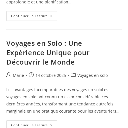
approfondie et une planification…
10
Continuer La Lecture
Astuces
Pour
Voyager
Avec
Un
Budget
Voyages en Solo : Une
Limité
Sans
Expérience Unique pour
Compromettre
Le
Découvrir le Monde
Confort
Auteur/autrice
Publication
Post
Marie
14 octobre 2025
Voyages en solo
de
publiée :
category:
la
Les avantages incomparables des voyages en soloLes
publication :
voyages en solo ont connu un essor considérable ces
dernières années, transformant une tendance autrefois
marginale en une pratique courante pour les aventuriers…
Voyages
Continuer La Lecture