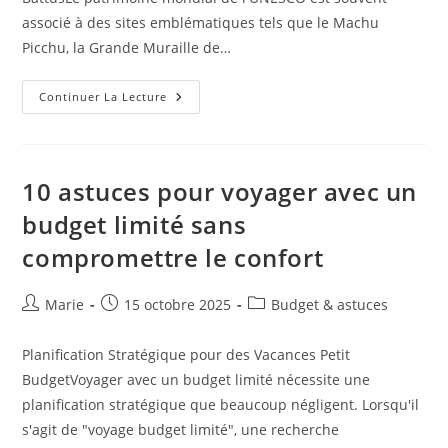
associé à des sites emblématiques tels que le Machu
Picchu, la Grande Muraille de…
Les
Continuer La Lecture
Trésors
Cachés
Du
Patrimoine
Mondial
De
10 astuces pour voyager avec un
L’UNESCO
:
budget limité sans
Au-
Delà
compromettre le confort
Des
Sites
Célèbres
Auteur/autrice
Publication
Post
Marie
15 octobre 2025
Budget & astuces
de
publiée :
category:
la
Planification Stratégique pour des Vacances Petit
publication :
BudgetVoyager avec un budget limité nécessite une
planification stratégique que beaucoup négligent. Lorsqu'il
s'agit de "voyage budget limité", une recherche