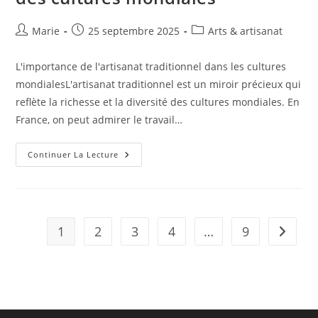
Complet
Pour
Échapper
Auteur/autrice
Publication
Post
Marie
25 septembre 2025
Arts & artisanat
À
de
publiée :
category:
La
Vie
la
Urbaine
L'importance de l'artisanat traditionnel dans les cultures
publication :
mondialesL'artisanat traditionnel est un miroir précieux qui
reflète la richesse et la diversité des cultures mondiales. En
France, on peut admirer le travail…
L’artisanat
Continuer La Lecture
Traditionnel
Au
Cœur
Des
Cultures
Mondiales
1
2
3
4
…
9
Aller à 