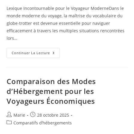
publication :
Lexique Incontournable pour le Voyageur ModerneDans le
monde moderne du voyage, la maîtrise du vocabulaire du
globe-trotter est devenue essentielle pour naviguer
efficacement à travers les multiples situations rencontrées
lors…
Glossaire
Continuer La Lecture
Du
Voyageur:
Comprendre
Le
Langage
Des
Comparaison des Modes
Globe-
Trotters
d’Hébergement pour les
Voyageurs Économiques
Auteur/autrice
Publication
Marie
28 octobre 2025
de
publiée :
Post
Comparatifs d’hébergements
la
category:
publication :