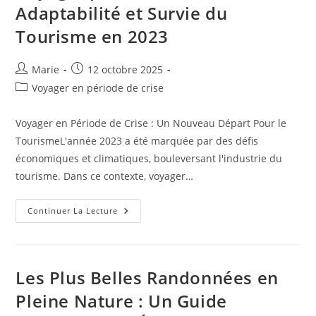
Découvrir
Adaptabilité et Survie du
Le
Monde
Tourisme en 2023
Auteur/autrice
Publication
Marie
12 octobre 2025
de
publiée :
Post
Voyager en période de crise
la
category:
publication :
Voyager en Période de Crise : Un Nouveau Départ Pour le
TourismeL'année 2023 a été marquée par des défis
économiques et climatiques, bouleversant l'industrie du
tourisme. Dans ce contexte, voyager…
Voyager
Continuer La Lecture
Pendant
La
Crise
:
Adaptabilité
Et
Les Plus Belles Randonnées en
Survie
Du
Pleine Nature : Un Guide
Tourisme
En