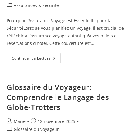
de
publiée :
Post
Assurances & sécurité
la
category:
publication :
Pourquoi l'Assurance Voyage est Essentielle pour la
SécuritéLorsque vous planifiez un voyage, il est crucial de
réfléchir à l'assurance voyage autant qu'à vos billets et
réservations d'hôtel. Cette couverture est…
Conseils
Continuer La Lecture
Pour
Choisir
La
Meilleure
Assurance
Voyage
Glossaire du Voyageur:
Et
Sécurité
Comprendre le Langage des
En
Voyage
Globe-Trotters
Auteur/autrice
Publication
Marie
12 novembre 2025
de
publiée :
Post
Glossaire du voyageur
la
category: