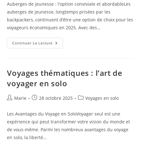
Auberges de jeunesse : l'option conviviale et abordableLes
auberges de jeunesse, longtemps prisées par les
backpackers, continuent d’être une option de choix pour les
voyageurs économiques en 2025. Avec des…
Comparaison
Continuer La Lecture
Des
Modes
D’Hébergement
Pour
Les
Voyageurs
Voyages thématiques : l’art de
Économiques
voyager en solo
Auteur/autrice
Publication
Post
Marie
28 octobre 2025
Voyages en solo
de
publiée :
category:
la
Les Avantages du Voyage en SoloVoyager seul est une
publication :
expérience qui peut transformer votre vision du monde et
de vous-même. Parmi les nombreux avantages du voyage
en solo, la liberté…