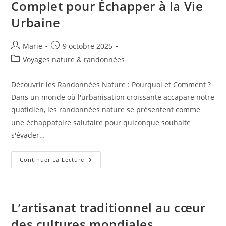
Complet pour Échapper à la Vie
2023
Urbaine
Auteur/autrice
Publication
Marie
9 octobre 2025
de
publiée :
Post
Voyages nature & randonnées
la
category:
publication :
Découvrir les Randonnées Nature : Pourquoi et Comment ?
Dans un monde où l'urbanisation croissante accapare notre
quotidien, les randonnées nature se présentent comme
une échappatoire salutaire pour quiconque souhaite
s'évader…
Les
Continuer La Lecture
Plus
Belles
Randonnées
En
Pleine
Nature
L’artisanat traditionnel au cœur
:
Un
des cultures mondiales
Guide