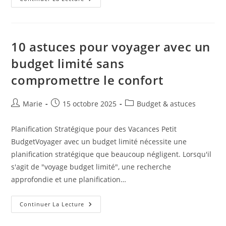
Trésors
Cachés
Du
Patrimoine
Mondial
De
10 astuces pour voyager avec un
L’UNESCO
:
budget limité sans
Au-
Delà
compromettre le confort
Des
Sites
Célèbres
Auteur/autrice
Publication
Post
Marie
15 octobre 2025
Budget & astuces
de
publiée :
category:
la
Planification Stratégique pour des Vacances Petit
publication :
BudgetVoyager avec un budget limité nécessite une
planification stratégique que beaucoup négligent. Lorsqu'il
s'agit de "voyage budget limité", une recherche
approfondie et une planification…
10
Continuer La Lecture
Astuces
Pour
Voyager