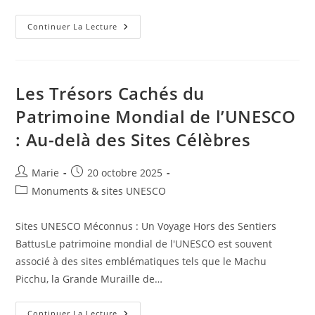
Voyages
Continuer La Lecture
Thématiques
:
L’art
De
Voyager
En
Les Trésors Cachés du
Solo
Patrimoine Mondial de l’UNESCO
: Au-delà des Sites Célèbres
Auteur/autrice
Publication
Marie
20 octobre 2025
de
publiée :
Post
Monuments & sites UNESCO
la
category:
publication :
Sites UNESCO Méconnus : Un Voyage Hors des Sentiers
BattusLe patrimoine mondial de l'UNESCO est souvent
associé à des sites emblématiques tels que le Machu
Picchu, la Grande Muraille de…
Les
Continuer La Lecture