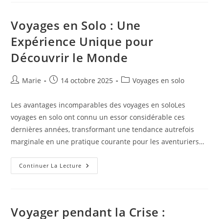
Avec
Un
Budget
Voyages en Solo : Une
Limité
Sans
Expérience Unique pour
Compromettre
Le
Découvrir le Monde
Confort
Auteur/autrice
Publication
Post
Marie
14 octobre 2025
Voyages en solo
de
publiée :
category:
la
Les avantages incomparables des voyages en soloLes
publication :
voyages en solo ont connu un essor considérable ces
dernières années, transformant une tendance autrefois
marginale en une pratique courante pour les aventuriers…
Voyages
Continuer La Lecture
En
Solo
:
Une
Expérience
Unique
Voyager pendant la Crise :
Pour